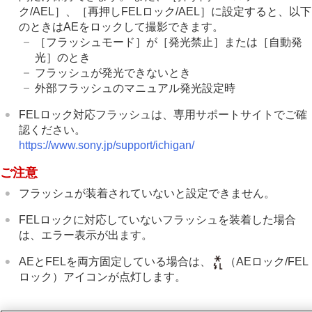
ノイズリダクション
ク/AEL］
、
［再押しFELロック/AEL］
に設定すると、以下
撮影中の画面表示を設定する
のときはAEをロックして撮影できます。
動画の音声を記録する
［フラッシュモード］
が
［発光禁止］
または
［自動発
動画を撮影しながら静止画を切り出す
光］
のとき
TC/UB設定
フラッシュが発光できないとき
画像と音声をライブ配信する
外部フラッシュのマニュアル発光設定時
カメラをカスタマイズする
再生する
FELロック対応フラッシュは、専用サポートサイトでご確
カメラの設定を変更する
認ください。
スマートフォンでできること
https://www.sony.jp/support/ichigan/
パソコンでできること
クラウドサービスを利用する
ご注意
資料
フラッシュが装着されていないと設定できません。
故障かな？と思ったら
FELロックに対応していないフラッシュを装着した場合
は、エラー表示が出ます。
AEとFELを両方固定している場合は、
（AEロック/FEL
ロック）アイコンが点灯します。