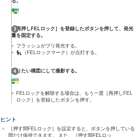
る。
画像に効果を加える
ドライブモードを使う（連写/セルフタイマー）
セルフタイマー
（動画）
インターバル撮影機能
より高画質の静止画を撮影する
［再押しFELロック］
を登録したボタンを押して、発光
画質や記録形式を設定する
量を固定する。
タッチ機能を使う
フラッシュがプリ発光する。
シャッターの設定
（FELロックマーク）が点灯する。
ズームする
フラッシュを使う
フラッシュ（別売）を使う
撮りたい構図にして撮影する。
フラッシュモード
調光補正
露出補正の影響
ワイヤレスフラッシュ
FELロックを解除する場合は、もう一度
［再押しFEL
赤目軽減発光
ロック］
を登録したボタンを押す。
FELロック
外部フラッシュ設定
フラッシュ撮影設定登録
ヒント
手ブレを補正する
［押す間FELロック］
を設定すると、ボタンを押している
レンズ補正
（静止画/動画）
間だけ保持できます。 また、
［押す間FELロッ