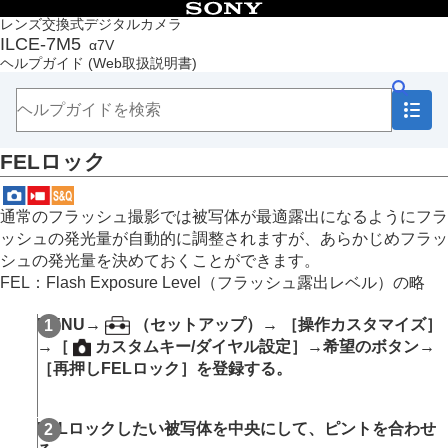
目次
レンズ交換式デジタルカメラ
ILCE-7M5
α7V
トップページ
ヘルプガイド
(Web取扱説明書)
ヘルプガイドの使いかた
必ずお読みください
本体と付属品を確認する
各部の名称
FELロック
本機の基本操作
準備/基本的な撮影
MENU一覧から機能を探す
通常のフラッシュ撮影では被写体が最適露出になるようにフラ
撮影機能を活用する
ッシュの発光量が自動的に調整されますが、あらかじめフラッ
この章の目次
シュの発光量を決めておくことができます。
撮影モードを選ぶ
FEL：Flash Exposure Level（フラッシュ露出レベル）の略
自分撮り動画やVlog撮影に便利な機能
フォーカス（ピント）を合わせる
MENU
→
（
セットアップ
）→
［操作カスタマイズ］
被写体認識AF
→
［
カスタムキー/ダイヤル設定］
→希望のボタン→
フォーカス機能を使う
［再押しFELロック］
を登録する。
露出/測光を調整する
ISO感度を選ぶ
ホワイトバランス
FELロックしたい被写体を中央にして、ピントを合わせ
Log撮影の設定