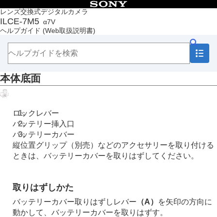
目次
レンズ交換式デジタルカメラ
ILCE-7M5
α7V
トップページ
ヘルプガイド
(Web取扱説明書)
ヘルプガイドの使いかた
必ずお読みください
本体と付属品を確認する
各部の名称
本体底面
本体前面
本体背面
本体上面
本体側面
ロックレバー
本体底面
バッテリー挿入口
画面上の基本的なアイコン
バッテリーカバー
タッチ機能アイコン
縦位置グリップ（別売）などのアクセサリーを取り付ける
FE 28-70mm F3.5-5.6 OSSⅡ
ときは、バッテリーカバーを取りはずしてください。
本機の基本操作
準備/基本的な撮影
MENU一覧から機能を探す
取りはずしかた
撮影機能を活用する
バッテリーカバー取りはずしレバー
（A）
を矢印の方向に
カメラをカスタマイズする
動かして、バッテリーカバーを取りはずす。
再生する