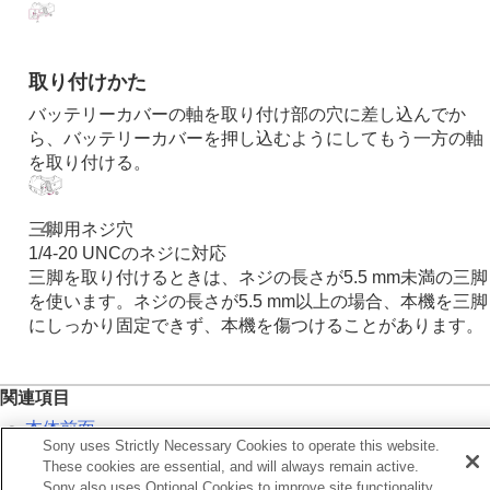
カメラの設定を変更する
スマートフォンでできること
パソコンでできること
取り付けかた
クラウドサービスを利用する
資料
バッテリーカバーの軸を取り付け部の穴に差し込んでか
故障かな？と思ったら
ら、バッテリーカバーを押し込むようにしてもう一方の軸
を取り付ける。
三脚用ネジ穴
1/4-20 UNCのネジに対応
三脚を取り付けるときは、ネジの長さが5.5 mm未満の三脚
を使います。ネジの長さが5.5 mm以上の場合、本機を三脚
にしっかり固定できず、本機を傷つけることがあります。
関連項目
本体前面
Sony uses Strictly Necessary Cookies to operate this website.
本体背面
These cookies are essential, and will always remain active.
Sony also uses Optional Cookies to improve site functionality,
本体上面