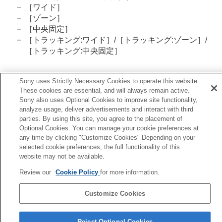
フラッシュを使う
［ワイド］
手ブレを補正する
［ゾーン］
レンズ補正
（静止画/動画）
［中央固定］
ノイズリダクション
［トラッキング:ワイド］
/
［トラッキング:ゾーン］
/
撮影中の画面表示を設定する
［トラッキング:中央固定］
動画の音声を記録する
動画を撮影しながら静止画を切り出す
TC/UB設定
Sony uses Strictly Necessary Cookies to operate this website.
関連項目
画像と音声をライブ配信する
These cookies are essential, and will always remain active.
ピントを合わせるエリアを選ぶ（
フォーカスエリア
）
Sony also uses Optional Cookies to improve site functionality,
カメラをカスタマイズする
analyze usage, deliver advertisements and interact with third
再生する
測光モード
（静止画/動画）
parties. By using this site, you agree to the placement of
カメラの設定を変更する
Optional Cookies. You can manage your cookie preferences at
スマートフォンでできること
前へ
any time by clicking "Customize Cookies" Depending on your
パソコンでできること
selected cookie preferences, the full functionality of this
ルチ測光時顔優先（静止画/動画）
クラウドサービスを利用する
website may not be available.
次へ
資料
AEロ
Review our
Cookie Policy
for more information.
故障かな？と思ったら
TP1002142727
Customize Cookies
言語選択ページへ
Reject Optional Cookies