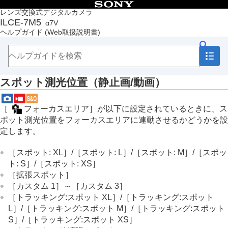
目次
レンズ交換式デジタルカメラ
ILCE-7M5
α7V
トップページ
ヘルプガイド
(Web取扱説明書)
ヘルプガイドの使いかた
必ずお読みください
本体と付属品を確認する
各部の名称
スポット測光位置
（静止画/動画）
本機の基本操作
準備/基本的な撮影
MENU一覧から機能を探す
［
フォーカスエリア
］が以下に設定されているときに、ス
撮影機能を活用する
ポット測光位置をフォーカスエリアに連動させるかどうかを設
この章の目次
定します。
撮影モードを選ぶ
自分撮り動画やVlog撮影に便利な機能
［スポット: XL］
/
［スポット: L］
/
［スポット: M］
/
［スポッ
フォーカス（ピント）を合わせる
ト: S］
/
［スポット: XS］
被写体認識AF
［拡張スポット］
フォーカス機能を使う
［カスタム 1］
～
［カスタム 3］
露出/測光を調整する
［トラッキング:スポット XL］
/
［トラッキング:スポット
露出補正
（静止画/動画）
L］
/
［トラッキング:スポット M］
/
［トラッキング:スポット
ヒストグラムについて
S］
/
［トラッキング:スポット XS］
露出値ステップ幅
（静止画/動画）