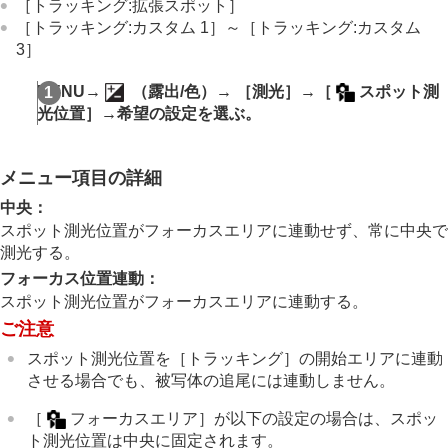
露出基準調整
（静止画/動画）
［トラッキング:拡張スポット］
Dレンジオプティマイザー
（静止画/動画）
［トラッキング:カスタム 1］
～
［トラッキング:カスタム
測光モード
（静止画/動画）
3］
マルチ測光時顔優先
（静止画/動画）
スポット測光位置
（静止画/動画）
MENU
→
（
露出/色
）→
［測光］
→
［
スポット測
AEロック
光位置］
→希望の設定を選ぶ。
シャッター半押しAEL
オートスローシャッター
ゼブラ表示
メニュー項目の詳細
ISO感度を選ぶ
中央
：
ホワイトバランス
スポット測光位置がフォーカスエリアに連動せず、常に中央で
Log撮影の設定
測光する。
画像に効果を加える
フォーカス位置連動
：
ドライブモードを使う（連写/セルフタイマー）
スポット測光位置がフォーカスエリアに連動する。
セルフタイマー
（動画）
ご注意
インターバル撮影機能
より高画質の静止画を撮影する
スポット測光位置を
［トラッキング］
の開始エリアに連動
画質や記録形式を設定する
させる場合でも、被写体の追尾には連動しません。
タッチ機能を使う
シャッターの設定
［
フォーカスエリア］
が以下の設定の場合は、スポッ
ズームする
ト測光位置は中央に固定されます。