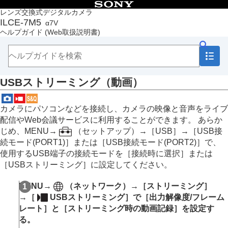
目次
レンズ交換式デジタルカメラ
ILCE-7M5
α7V
トップページ
ヘルプガイド
(Web取扱説明書)
ヘルプガイドの使いかた
必ずお読みください
本体と付属品を確認する
各部の名称
USBストリーミング（動画）
本機の基本操作
準備/基本的な撮影
MENU一覧から機能を探す
カメラにパソコンなどを接続し、カメラの映像と音声をライブ
撮影機能を活用する
配信やWeb会議サービスに利用することができます。 あらか
この章の目次
じめ、MENU→
（
セットアップ
）→
［USB］
→
［USB接
撮影モードを選ぶ
続モード(PORT1)］
または
［USB接続モード(PORT2)］
で、
自分撮り動画やVlog撮影に便利な機能
使用するUSB端子の接続モードを
［接続時に選択］
または
フォーカス（ピント）を合わせる
［USBストリーミング］
に設定してください。
被写体認識AF
フォーカス機能を使う
MENU
→
（
ネットワーク
）→
［ストリーミング］
露出/測光を調整する
→
［
USBストリーミング］
で
［出力解像度/フレーム
ISO感度を選ぶ
レート］
と
［ストリーミング時の動画記録］
を設定す
ホワイトバランス
る。
Log撮影の設定