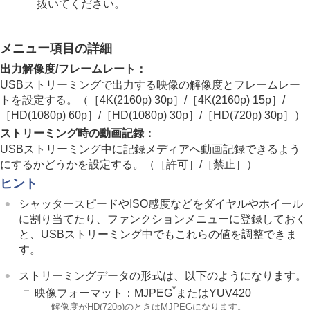
再生する
抜いてください。
カメラの設定を変更する
スマートフォンでできること
パソコンでできること
メニュー項目の詳細
クラウドサービスを利用する
出力解像度/フレームレート
：
資料
USBストリーミングで出力する映像の解像度とフレームレー
故障かな？と思ったら
トを設定する。（
［4K(2160p) 30p］
/
［4K(2160p) 15p］
/
［HD(1080p) 60p］
/
［HD(1080p) 30p］
/
［HD(720p) 30p］
）
ストリーミング時の動画記録
：
USBストリーミング中に記録メディアへ動画記録できるよう
にするかどうかを設定する。（
［許可］
/
［禁止］
）
ヒント
シャッタースピードやISO感度などをダイヤルやホイール
に割り当てたり、ファンクションメニューに登録しておく
と、USBストリーミング中でもこれらの値を調整できま
す。
ストリーミングデータの形式は、以下のようになります。
*
映像フォーマット：MJPEG
またはYUV420
*
解像度がHD(720p)のときはMJPEGになります。