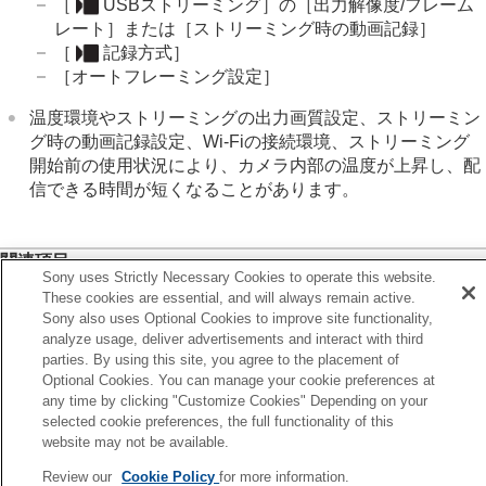
［
USBストリーミング］
の
［出力解像度/フレーム
レート］
または
［ストリーミング時の動画記録］
［
記録方式］
［オートフレーミング設定］
温度環境やストリーミングの出力画質設定、ストリーミン
グ時の動画記録設定、Wi-Fiの接続環境、ストリーミング
開始前の使用状況により、カメラ内部の温度が上昇し、配
信できる時間が短くなることがあります。
関連項目
Sony uses Strictly Necessary Cookies to operate this website.
USB接続モード(PORT1)
/
USB接続モード(PORT2)
These cookies are essential, and will always remain active.
Sony also uses Optional Cookies to improve site functionality,
analyze usage, deliver advertisements and interact with third
前へ
parties. By using this site, you agree to the placement of
ットワークストリーミング（動画）
Optional Cookies. You can manage your cookie preferences at
次へ
any time by clicking "Customize Cookies" Depending on your
この章の目
selected cookie preferences, the full functionality of this
website may not be available.
TP1002154625
Review our
Cookie Policy
for more information.