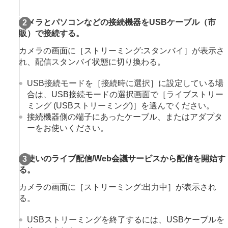
画像に効果を加える
ドライブモードを使う（連写/セルフタイマー）
カメラとパソコンなどの接続機器をUSBケーブル（市
セルフタイマー
（動画）
販）で接続する。
インターバル撮影機能
より高画質の静止画を撮影する
カメラの画面に
［ストリーミング:スタンバイ］
が表示さ
画質や記録形式を設定する
れ、配信スタンバイ状態に切り換わる。
タッチ機能を使う
シャッターの設定
USB接続モードを
［接続時に選択］
に設定している場
ズームする
合は、USB接続モードの選択画面で
［ライブストリー
フラッシュを使う
ミング (USBストリーミング)］
を選んでください。
手ブレを補正する
接続機器側の端子にあったケーブル、またはアダプタ
レンズ補正
（静止画/動画）
ーをお使いください。
ノイズリダクション
撮影中の画面表示を設定する
動画の音声を記録する
お使いのライブ配信/Web会議サービスから配信を開始す
動画を撮影しながら静止画を切り出す
る。
TC/UB設定
画像と音声をライブ配信する
カメラの画面に
［ストリーミング:出力中］
が表示され
ネットワークストリーミング
（動画）
る。
USBストリーミング（動画）
カメラをカスタマイズする
USBストリーミングを終了するには、USBケーブルを