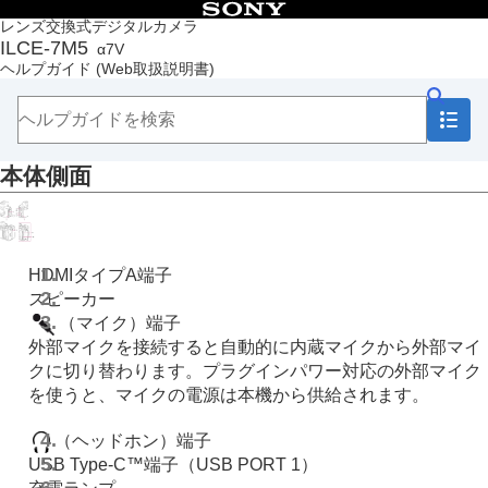
目次
レンズ交換式デジタルカメラ
ILCE-7M5
α7V
トップページ
ヘルプガイド
(Web取扱説明書)
ヘルプガイドの使いかた
必ずお読みください
本体と付属品を確認する
各部の名称
本体側面
本体前面
本体背面
本体上面
本体側面
本体底面
HDMIタイプA端子
画面上の基本的なアイコン
スピーカー
タッチ機能アイコン
（マイク）端子
FE 28-70mm F3.5-5.6 OSSⅡ
外部マイクを接続すると自動的に内蔵マイクから外部マイ
本機の基本操作
クに切り替わります。プラグインパワー対応の外部マイク
準備/基本的な撮影
を使うと、マイクの電源は本機から供給されます。
MENU一覧から機能を探す
撮影機能を活用する
（ヘッドホン）端子
カメラをカスタマイズする
USB Type-C™端子（USB PORT 1）
再生する