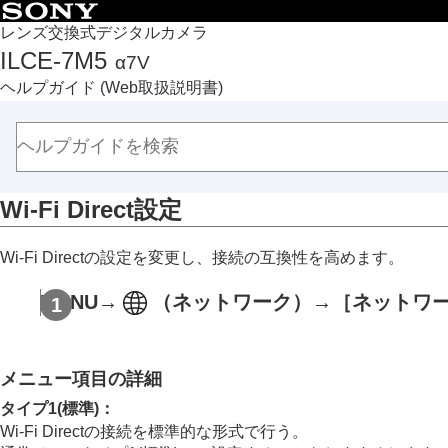
目次
レンズ交換式デジタルカメラ
ILCE-7M5
α7V
トップページ
ヘルプガイド
(Web取扱説明書)
ヘルプガイドの使いかた
必ずお読みください
本体と付属品を確認する
各部の名称
Wi-Fi Direct設定
本機の基本操作
準備/基本的な撮影
Wi-Fi Directの設定を変更し、接続の互換性を高めます。
MENU一覧から機能を探す
撮影機能を活用する
MENU
→
（
ネットワーク
）→
［ネットワ
カメラをカスタマイズする
再生する
カメラの設定を変更する
メニュー項目の詳細
メモリーカードの設定
タイプ1(標準)
：
ファイルの設定
Wi-Fi Directの接続を標準的な形式で行う。