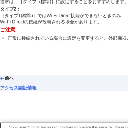
ネットワークの設定
通常は、
［タイプ1(標準)］
に設定することをおすすめします
Wi-Fi接続
タイプ2
：
［タイプ1(標準)］
ではWi-Fi Direct接続ができないときのみ、
アクセスポイント簡単登録
Wi-Fi Directの接続が改善される場合があります。
アクセスポイント手動登録
ご注意
Wi-Fi周波数帯
正常に接続されている場合に設定を変更すると、外部機器
Wi-Fi情報表示
SSID・PWリセット
Bluetooth設定
Bluetoothリモコン
有線LAN
（USB LAN）
前へ
USB LAN/テザリング
機内モード
アクセス認証情報
機器名称変更
ルート証明書の読み込み
アクセス認証設定
アクセス認証情報
Wi-Fi Direct設定
Sony uses Strictly Necessary Cookies to operate this website. These co