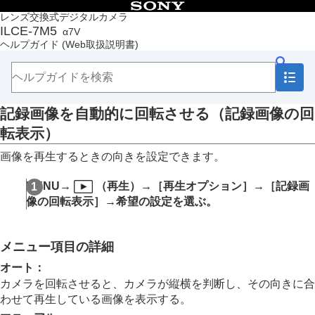
目次
レンズ交換式デジタルカメラ
ILCE-7M5
α7V
トップページ
ヘルプガイド
(Web取扱説明書)
ヘルプガイドの使いかた
必ずお読みください
本体と付属品を確認する
各部の名称
記録画像を自動的に回転させる（
記録画像の回
本機の基本操作
準備/基本的な撮影
転表示
）
MENU一覧から機能を探す
画像を再生するときの向きを設定できます。
撮影機能を活用する
カメラをカスタマイズする
MENU
→
（
再生
）→
［再生オプション］
→
［記録画
再生する
この章の目次
像の回転表示］
→希望の設定を選ぶ。
画像を見る
複数メディアの再生設定
複数メディアの表示設定
メニュー項目の詳細
静止画を再生する
オート
：
再生画像を拡大する（拡大）
カメラを回転させると、カメラが縦横を判断し、その向きに合
拡大の初期倍率
わせて再生している画像を表示する。
拡大の初期位置