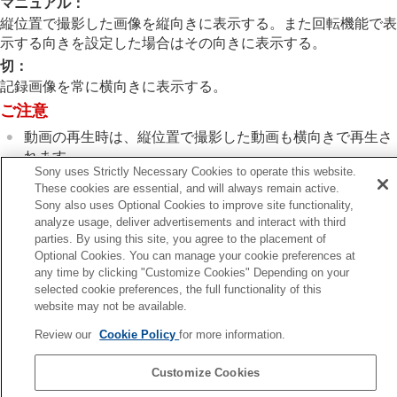
マニュアル
：
記録画像を自動的に回転させる（
記録画像の
縦位置で撮影した画像を縦向きに表示する。また回転機能で表
回転表示
）
動画を再生する
示する向きを設定した場合はその向きに表示する。
再生/モニタリング音量
切
：
4ch音声のモニタリング
（動画）
記録画像を常に横向きに表示する。
スライドショーで再生する（
スライドショ
ご注意
ー
）
インターバル連続再生
動画の再生時は、縦位置で撮影した動画も横向きで再生さ
インターバル再生速度
れます。
Sony uses Strictly Necessary Cookies to operate this website.
画像の表示方法を変える
These cookies are essential, and will always remain active.
画像間をジャンプ移動する方法を設定する（
画像
Sony also uses Optional Cookies to improve site functionality,
関連項目
送り設定
）
analyze usage, deliver advertisements and interact with third
画像を回転する（
回転
）
parties. By using this site, you agree to the placement of
撮影した画像を保護する（
プロテクト
）
Optional Cookies. You can manage your cookie preferences at
画像に情報を追加する
any time by clicking "Customize Cookies" Depending on your
トリミング
前へ
selected cookie preferences, the full functionality of this
動画から静止画を切り出す
大の初期位置
website may not be available.
メモリーカード間で画像をコピーする（
コピー
）
次へ
画像を削除する
Review our
Cookie Policy
for more information.
動画を再生す
テレビと接続して画像を見る
TP1002110154
Customize Cookies
カメラの設定を変更する
スマートフォンでできること