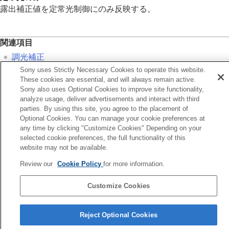
画像に効果を加える
露出補正値を定常光制御にのみ反映する。
ドライブモードを使う（連写/セルフタイマー）
セルフタイマー
（動画）
インターバル撮影機能
関連項目
より高画質の静止画を撮影する
画質や記録形式を設定する
調光補正
タッチ機能を使う
Sony uses Strictly Necessary Cookies to operate this website.
シャッターの設定
These cookies are essential, and will always remain active.
前へ
ズームする
Sony also uses Optional Cookies to improve site functionality,
光補正
analyze usage, deliver advertisements and interact with third
フラッシュを使う
次へ
parties. By using this site, you agree to the placement of
フラッシュ（別売）を使う
ワイヤレスフラッシ
Optional Cookies. You can manage your cookie preferences at
フラッシュモード
any time by clicking "Customize Cookies" Depending on your
TP1002110329
調光補正
selected cookie preferences, the full functionality of this
露出補正の影響
website may not be available.
ワイヤレスフラッシュ
赤目軽減発光
Review our
Cookie Policy
for more information.
FELロック
外部フラッシュ設定
Customize Cookies
フラッシュ撮影設定登録
言語選択ページへ
手ブレを補正する
Reject Optional Cookies
レンズ補正
（静止画/動画）
5-069-971-01(4)