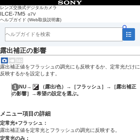
目次
レンズ交換式デジタルカメラ
ILCE-7M5
α7V
トップページ
ヘルプガイド
(Web取扱説明書)
ヘルプガイドの使いかた
必ずお読みください
本体と付属品を確認する
各部の名称
露出補正の影響
本機の基本操作
準備/基本的な撮影
MENU一覧から機能を探す
露出補正値をフラッシュの調光にも反映するか、定常光だけに
撮影機能を活用する
反映するかを設定します。
この章の目次
撮影モードを選ぶ
MENU
→
（
露出/色
）→
［フラッシュ］
→
［露出補正
自分撮り動画やVlog撮影に便利な機能
の影響］
→希望の設定を選ぶ。
フォーカス（ピント）を合わせる
被写体認識AF
フォーカス機能を使う
メニュー項目の詳細
露出/測光を調整する
ISO感度を選ぶ
定常光+フラッシュ
：
ホワイトバランス
露出補正値を定常光とフラッシュの調光に反映する。
Log撮影の設定
定常光のみ
：