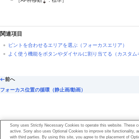
［AF枠移動
：標準］
AFアシスト
AF/MF切換
フルタイムDMF
シャッター半押しAF
関連項目
AFオン
ピントを合わせるエリアを選ぶ（
フォーカスエリア
）
フォーカスホールド
よく使う機能をボタンやダイヤルに割り当てる（
カスタム
AF-S時の優先設定
AF-C時の優先設定
AF補助光
前へ
AF時の絞り駆動
プリセットフォーカス/ズーム
フォーカス位置の循環（静止画/動画）
ピント拡大中のAF
MF時自動ピント拡大
ピント拡大
ピント拡大時間
（静止画/動画）
Sony uses Strictly Necessary Cookies to operate this website. These co
ピント拡大初期倍率
（静止画）
active. Sony also uses Optional Cookies to improve site functionality, 
with third parties. By using this site, you agree to the placement of O