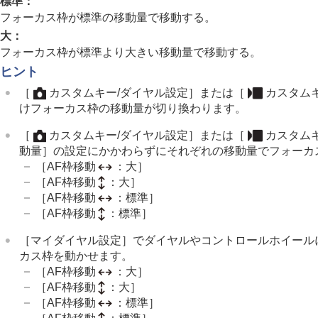
標準
：
フォーカス機能を使う
フォーカス枠が標準の移動量で移動する。
フォーカススタンダード
大
：
縦横フォーカスエリア切換
フォーカス枠が標準より大きい移動量で移動する。
フォーカスエリア登録機能
ヒント
登録フォーカスエリア消去
［
カスタムキー/ダイヤル設定］
または
［
カスタム
フォーカスエリア限定
（静止画/動画
けフォーカス枠の移動量が切り換わります。
フォーカス位置の循環
（静止画/動画
［
カスタムキー/ダイヤル設定］
または
［
カスタム
AF枠の移動量
（静止画/動画）
動量］
の設定にかかわらずにそれぞれの移動量でフォーカ
フォーカスエリア枠色
（静止画/動画
［AF枠移動
：大］
フォーカスエリア自動消灯
［AF枠移動
：大］
トラッキング中エリア枠表示
［AF枠移動
：標準］
［AF枠移動
：標準］
AF-Cエリア表示
位相差AFエリア表示
［マイダイヤル設定］
でダイヤルやコントロールホイール
横切りへのAF特性
カス枠を動かせます。
速度変化へのAF追従
［AF枠移動
：大］
［AF枠移動
：大］
AFトランジション速度
［AF枠移動
：標準］
AF乗り移り感度