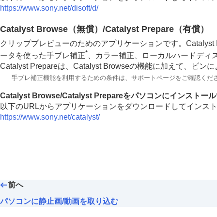
パソコンの推奨環境
https://www.sony.net/disoft/d/
カメラとパソコンを接続/切断する
パソコンで画像を管理・編集する
Catalyst Browse（無償）/Catalyst Prepare（有償）
パソコンに静止画/動画を取り込む
クリッププレビューのためのアプリケーションです。Catalyst
*
パソコン用アプリケーションの紹介（Imagin
ータを使った手ブレ補正
、カラー補正、ローカルハードディ
Catalyst Prepareは、Catalyst Browseの
パソコンからカメラを操作する
*
手ブレ補正機能を利用するための条件は、サポートページをご確認くだ
USBストリーミング（動画）
クラウドサービスを利用する
Catalyst Browse/Catalyst Prepareをパソコンにインスト
以下のURLからアプリケーションをダウンロードしてインス
資料
https://www.sony.net/catalyst/
故障かな？と思ったら
前へ
パソコンに静止画/動画を取り込む