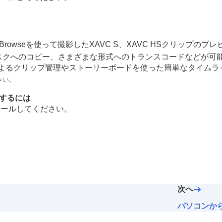
 Browseを使って撮影したXAVC S、XAVC HSクリップ
g Edge Desktop/Catalyst）
スクへのコピー、さまざまな形式へのトランスコードなどが可
機能に加えて、ビンによるクリップ管理やストーリーボードを使った簡単な
さい。
ールするには
トールしてください。
次へ
パソコンか