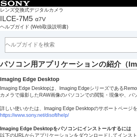
目次
レンズ交換式デジタルカメラ
ILCE-7M5
α7V
トップページ
ヘルプガイド
(Web取扱説明書)
ヘルプガイドの使いかた
必ずお読みください
本体と付属品を確認する
各部の名称
パソコン用アプリケーションの紹介（Imaging E
本機の基本操作
準備/基本的な撮影
Imaging Edge Desktop
MENU一覧から機能を探す
Imaging Edge Desktopは、Imaging Edgeシリーズ
撮影機能を活用する
カメラで撮影したRAW画像のパソコンでの閲覧・現像や、パ
カメラをカスタマイズする
再生する
詳しい使いかたは、Imaging Edge Desktopのサポートペ
カメラの設定を変更する
https://www.sony.net/disoft/help/
スマートフォンでできること
Imaging Edge Desktopをパソコンにインストールするには
パソコンでできること
以下のURLからアプリケーションをダウンロードしてインス