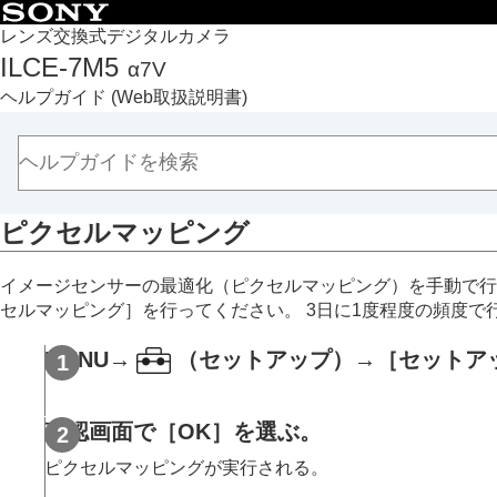
目次
レンズ交換式デジタルカメラ
ILCE-7M5
α7V
トップページ
ヘルプガイド
(Web取扱説明書)
ヘルプガイドの使いかた
必ずお読みください
本体と付属品を確認する
各部の名称
ピクセルマッピング
本機の基本操作
準備/基本的な撮影
イメージセンサーの最適化（ピクセルマッピング）を手動で
MENU一覧から機能を探す
セルマッピング］
を行ってください。 3日に1度程度の頻度で
撮影機能を活用する
カメラをカスタマイズする
MENU
→
（
セットアップ
）→
［セットア
再生する
カメラの設定を変更する
確認画面で
［OK］
を選ぶ。
メモリーカードの設定
ピクセルマッピングが実行される。
ファイルの設定