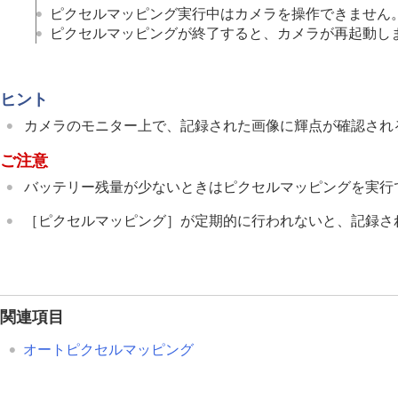
ネットワークの設定
ピクセルマッピング実行中はカメラを操作できません
ファインダー/モニターの設定
ピクセルマッピングが終了すると、カメラが再起動し
電力設定
USB設定
ヒント
外部出力設定
一般設定
カメラのモニター上で、記録された画像に輝点が確認され
エリア/日時設定
ご注意
電子音(撮影)
バッテリー残量が少ないときはピクセルマッピングを実行
電子音(起動/終了)
電子音量
［ピクセルマッピング］
が定期的に行われないと、記録さ
ビデオライトモード
アンチダスト機能
オートピクセルマッピング
ピクセルマッピング
関連項目
バージョン
オートピクセルマッピング
シリアル番号表示
プライバシー通知