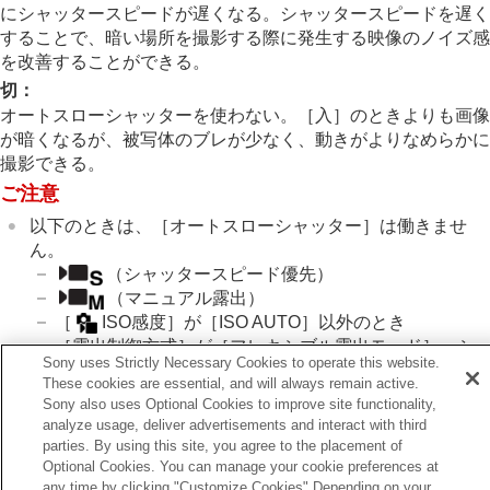
露出基準調整
（静止画/動画）
にシャッタースピードが遅くなる。シャッタースピードを遅く
Dレンジオプティマイザー
（静止画/動画）
することで、暗い場所を撮影する際に発生する映像のノイズ感
測光モード
（静止画/動画）
を改善することができる。
マルチ測光時顔優先
（静止画/動画）
切
：
スポット測光位置
（静止画/動画）
オートスローシャッターを使わない。
［入］
のときよりも画像
AEロック
が暗くなるが、被写体のブレが少なく、動きがよりなめらかに
シャッター半押しAEL
撮影できる。
オートスローシャッター
ゼブラ表示
ご注意
ISO感度を選ぶ
以下のときは、
［オートスローシャッター］
は働きませ
ホワイトバランス
ん。
Log撮影の設定
（
シャッタースピード優先
）
画像に効果を加える
（
マニュアル露出
）
ドライブモードを使う（連写/セルフタイマー）
［
ISO感度］
が
［ISO AUTO］
以外のとき
セルフタイマー
（動画）
［露出制御方式］
が
［フレキシブル露出モード］
、シ
Sony uses Strictly Necessary Cookies to operate this website.
インターバル撮影機能
ャッタースピードが
［マニュアル］
に設定されている
These cookies are essential, and will always remain active.
より高画質の静止画を撮影する
とき
Sony also uses Optional Cookies to improve site functionality,
画質や記録形式を設定する
analyze usage, deliver advertisements and interact with third
タッチ機能を使う
parties. By using this site, you agree to the placement of
シャッターの設定
Optional Cookies. You can manage your cookie preferences at
ズームする
any time by clicking "Customize Cookies" Depending on your