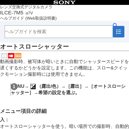
目次
レンズ交換式デジタルカメラ
ILCE-7M5
α7V
トップページ
ヘルプガイド
(Web取扱説明書)
ヘルプガイドの使いかた
必ずお読みください
本体と付属品を確認する
各部の名称
オートスローシャッター
本機の基本操作
準備/基本的な撮影
MENU一覧から機能を探す
動画撮影時、被写体が暗いときに自動でシャッタースピードを
撮影機能を活用する
遅くするかどうかを設定します。この機能は、スロー&クイッ
この章の目次
クモーション撮影時には使用できません。
撮影モードを選ぶ
自分撮り動画やVlog撮影に便利な機能
MENU
→
（
露出/色
）→
［露出］
→
［オートスローシ
フォーカス（ピント）を合わせる
ャッター］
→希望の設定を選ぶ。
被写体認識AF
フォーカス機能を使う
露出/測光を調整する
メニュー項目の詳細
露出補正
（静止画/動画）
ヒストグラムについて
入
：
露出値ステップ幅
（静止画/動画）
オートスローシャッターを使う。暗い場所での撮影時、自動的