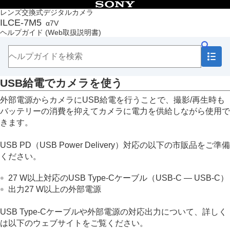
目次
レンズ交換式デジタルカメラ
ILCE-7M5
α7V
トップページ
ヘルプガイド
(Web取扱説明書)
ヘルプガイドの使いかた
必ずお読みください
本体と付属品を確認する
各部の名称
USB給電でカメラを使う
本機の基本操作
準備/基本的な撮影
外部電源からカメラにUSB給電を行うことで、撮影/再生時も
充電する
バッテリーの消費を抑えてカメラに電力を供給しながら使用で
USB給電でカメラを使う
きます。
使用できるメモリーカード
メモリーカードをカメラに入れる/取り出す
USB PD（USB Power Delivery）対応の以下の市販品をご準備
レンズを取り付ける/取りはずす
ください。
カメラの初期設定を行う
基本的な撮影
27 W以上対応のUSB Type-Cケーブル（USB-C ― USB-C）
MENU一覧から機能を探す
出力27 W以上の外部電源
撮影機能を活用する
カメラをカスタマイズする
USB Type-Cケーブルや外部電源の対応出力について、詳しく
再生する
は以下のウェブサイトをご覧ください。
カメラの設定を変更する