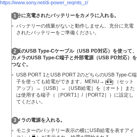
https://www.sony.net/di-power_reqmts_z/
スマートフォンでできること
パソコンでできること
充分に充電されたバッテリーをカメラに入れる。
クラウドサービスを利用する
資料
バッテリーの残量がないと動作しません。充分に充電
故障かな？と思ったら
されたバッテリーをご準備ください。
市販のUSB Type-Cケーブル（USB PD対応）を使って、
カメラのUSB Type-C端子と外部電源（USB PD対応）を
つなぐ。
USB PORT 1とUSB PORT 2のどちらのUSB Type-C端
子を使っても給電ができます。MENU→
（
セット
アップ
）→
［USB］
→
［USB給電］
を
［オート］
また
は使用する端子（
［PORT1］
/
［PORT2］
）に設定し
てください。
カメラの電源を入れる。
モニターのバッテリー表示の横にUSB給電を表すアイ