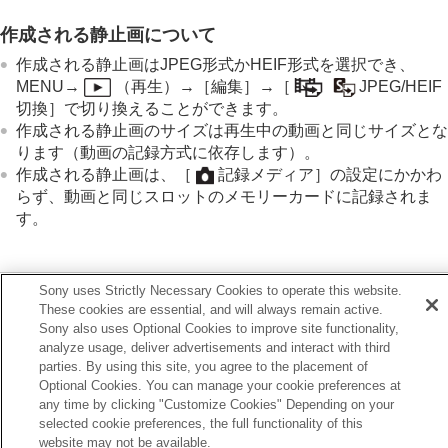
動画から静止画を切り出す
動画から静止画作成
作成される静止画について
ショットマークから静止画作成
作成される静止画はJPEG形式かHEIF形式を選択でき、
静止画作成後のショットマーク（再生）
MENU
→
（
再生
）→
［編集］
→
［
JPEG/HEIF
JPEG/HEIF切換
（
動画から静止画作成
/
ショッ
切換］
で切り換えることができます。
トマークから静止画作成
）
作成される静止画のサイズは再生中の動画と同じサイズとな
メモリーカード間で画像をコピーする（
コピー
）
ります（動画の記録方式に依存します）。
画像を削除する
作成される静止画は、
［
記録メディア］
の設定にかかわ
テレビと接続して画像を見る
らず、動画と同じスロットのメモリーカードに記録されま
カメラの設定を変更する
す。
スマートフォンでできること
パソコンでできること
クラウドサービスを利用する
関連項目
資料
Sony uses Strictly Necessary Cookies to operate this website.
故障かな？と思ったら
These cookies are essential, and will always remain active.
JPEG/HEIF切換
（
動画から静止画作成
/
ショットマークから
Sony also uses Optional Cookies to improve site functionality,
静止画作成
）
analyze usage, deliver advertisements and interact with third
記録方式（動画）
parties. By using this site, you agree to the placement of
Optional Cookies. You can manage your cookie preferences at
any time by clicking "Customize Cookies" Depending on your
前へ
selected cookie preferences, the full functionality of this
画から静止画作成
website may not be available.