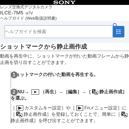
目次
レンズ交換式デジタルカメラ
ILCE-7M5
α7V
トップページ
ヘルプガイド
(Web取扱説明書)
ヘルプガイドの使いかた
必ずお読みください
本体と付属品を確認する
各部の名称
ショットマークから静止画作成
本機の基本操作
準備/基本的な撮影
動画を再生中に、ショットマークが付いた動画フレームから静
MENU一覧から機能を探す
止画を切り出すことができます。
撮影機能を活用する
カメラをカスタマイズする
ショットマークの付いた動画を再生する。
再生する
この章の目次
画像を見る
MENU
→
（
再生
）→
［編集］
→
［
静止画作成］
画像の表示方法を変える
を選ぶ。
画像間をジャンプ移動する方法を設定する（
画像
送り設定
）
［
カスタムキー設定］
や
［
Fnメニュー設定］
に
撮影した画像を保護する（
プロテクト
）
［
静止画作成］
を登録しておくことで、簡単に
［
画像に情報を追加する
静止画作成］
を呼び出すことができます。
トリミング