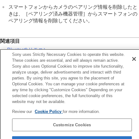
クラウドサービスを利用する
スマートフォンからカメラのペアリング情報を削除したと
資料
きは、
［ペアリング済み機器管理］
からスマートフォンの
故障かな？と思ったら
ペアリング情報を削除してください。
関連項目
Bluetoothリモコン
Sony uses Strictly Necessary Cookies to operate this website.
電源OFF中の接続
（スマートフォン）
These cookies are essential, and will always remain active.
Sony also uses Optional Cookies to improve site functionality,
カメラとスマートフォンをペアリングする（
スマートフォ
analyze usage, deliver advertisements and interact with third
ン接続
）
parties. By using this site, you agree to the placement of
Optional Cookies. You can manage your cookie preferences at
any time by clicking "Customize Cookies" Depending on your
前へ
selected cookie preferences, the full functionality of this
SID・PWリセット
website may not be available.
次へ
Bluetoothリモ
Review our
Cookie Policy
for more information.
TP1002142752
Customize Cookies
言語選択ページへ