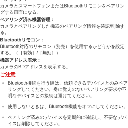
Wi-Fi情報表示
カメラとスマートフォンまたはBluetoothリモコンをペアリン
SSID・PWリセット
グする画面になる。
Bluetooth設定
ペアリング済み機器管理
：
Bluetoothリモコン
有線LAN
（USB LAN）
カメラとペアリングした機器のペアリング情報を確認/削除す
USB LAN/テザリング
る。
機内モード
Bluetoothリモコン
：
機器名称変更
Bluetooth対応のリモコン（別売）を使用するかどうかを設定
ルート証明書の読み込み
する。（
［有効］
/
［無効］
）
アクセス認証設定
機器アドレス表示
：
アクセス認証情報
カメラのBDアドレスを表示する。
Wi-Fi Direct設定
ネットワーク設定リセット
ご注意
FTP転送機能
Bluetooth接続を行う際は、信頼できるデバイスとのみペア
リングしてください。身に覚えのないペアリング要求や不
ファインダー/モニターの設定
明なデバイスとの接続は避けてください。
電力設定
USB設定
使用しないときは、Bluetooth機能をオフにしてください。
外部出力設定
一般設定
ペアリング済みのデバイスを定期的に確認し、不要なデバ
スマートフォンでできること
イスは削除してください。
パソコンでできること