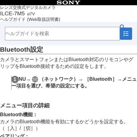
目次
レンズ交換式デジタルカメラ
ILCE-7M5
α7V
トップページ
ヘルプガイド
(Web取扱説明書)
ヘルプガイドの使いかた
必ずお読みください
本体と付属品を確認する
各部の名称
Bluetooth設定
本機の基本操作
準備/基本的な撮影
カメラとスマートフォンまたはBluetooth対応のリモコンやグ
MENU一覧から機能を探す
リップをBluetooth接続するための設定をします。
撮影機能を活用する
カメラをカスタマイズする
MENU
→
（
ネットワーク
）→
［Bluetooth］
→メニュ
再生する
ー項目を選び、希望の設定にする。
カメラの設定を変更する
メモリーカードの設定
ファイルの設定
メニュー項目の詳細
ネットワークの設定
Wi-Fi接続
Bluetooth機能
：
アクセスポイント簡単登録
カメラのBluetooth機能を有効にするかどうかを設定する。
アクセスポイント手動登録
（
［入］
/
［切］
）
Wi-Fi周波数帯
ペアリング
：