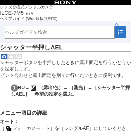
目次
レンズ交換式デジタルカメラ
ILCE-7M5
α7V
トップページ
ヘルプガイド
(Web取扱説明書)
ヘルプガイドの使いかた
必ずお読みください
本体と付属品を確認する
各部の名称
シャッター半押しAEL
本機の基本操作
準備/基本的な撮影
MENU一覧から機能を探す
シャッターボタンを半押ししたときに露出固定を行うかどうか
撮影機能を活用する
を設定します。
この章の目次
ピント合わせと露出固定を別々に行いたいときに便利です。
撮影モードを選ぶ
自分撮り動画やVlog撮影に便利な機能
MENU
→
（
露出/色
）→
［測光］
→
［シャッター半押
フォーカス（ピント）を合わせる
しAEL］
→希望の設定を選ぶ。
被写体認識AF
フォーカス機能を使う
露出/測光を調整する
メニュー項目の詳細
露出補正
（静止画/動画）
ヒストグラムについて
オート
：
露出値ステップ幅
（静止画/動画）
［
フォーカスモード］
を
［シングルAF］
にしているとき、