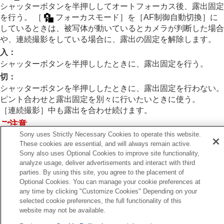
露出基準調整
（静止画/動画）
シャッターボタンを半押ししてオートフォーカス後、露出固定
Dレンジオプティマイザー
（静止画/動画）
を行う。
［
フォーカスモード］
を
［AF制御自動切換］
に
測光モード
（静止画/動画）
しているときは、被写体が動いているとカメラが判断した場合
マルチ測光時顔優先
（静止画/動画）
や、連続撮影をしている場合に、露出の固定を解除します。
スポット測光位置
（静止画/動画）
入
：
AEロック
シャッターボタンを半押ししたときに、露出固定を行う。
シャッター半押しAEL
オートスローシャッター
切
：
ゼブラ表示
シャッターボタンを半押ししたときに、露出固定を行わない。
ピント合わせと露出固定を別々に行いたいときに使う。
ISO感度を選ぶ
［連続撮影］
中も露出を合わせ続けます。
ホワイトバランス
ご注意
Log撮影の設定
Sony uses Strictly Necessary Cookies to operate this website.
画像に効果を加える
［シャッター半押しAEL］
の設定にかかわらず、
AEL
ボタ
These cookies are essential, and will always remain active.
ドライブモードを使う（連写/セルフタイマー）
ンの操作が優先されます。
Sony also uses Optional Cookies to improve site functionality,
セルフタイマー
（動画）
analyze usage, deliver advertisements and interact with third
インターバル撮影機能
parties. By using this site, you agree to the placement of
より高画質の静止画を撮影する
Optional Cookies. You can manage your cookie preferences at
画質や記録形式を設定する
any time by clicking "Customize Cookies" Depending on your
前へ
タッチ機能を使う
selected cookie preferences, the full functionality of this
Eロック
シャッターの設定
website may not be available.
次へ
ズームする