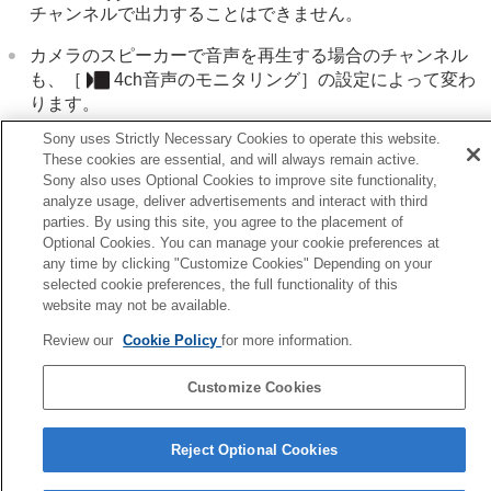
チャンネルで出力することはできません。
パソコンでできること
クラウドサービスを利用する
カメラのスピーカーで音声を再生する場合のチャンネル
資料
も、
［
4ch音声のモニタリング］
の設定によって変わ
故障かな？と思ったら
ります。
Sony uses Strictly Necessary Cookies to operate this website.
These cookies are essential, and will always remain active.
関連項目
Sony also uses Optional Cookies to improve site functionality,
analyze usage, deliver advertisements and interact with third
シューのオーディオ設定
parties. By using this site, you agree to the placement of
Optional Cookies. You can manage your cookie preferences at
前へ
any time by clicking "Customize Cookies" Depending on your
selected cookie preferences, the full functionality of this
生/モニタリング音量
website may not be available.
次へ
スライドショーで再生する（スライドショー
Review our
Cookie Policy
for more information.
TP1002151115
Customize Cookies
言語選択ページへ
Reject Optional Cookies
5-069-971-01(4)
Copyright 2026 Sony Corporation