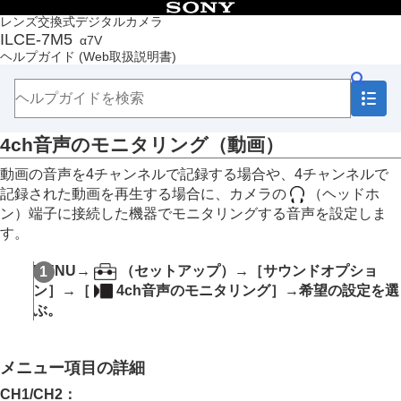
目次
レンズ交換式デジタルカメラ
ILCE-7M5
α7V
トップページ
ヘルプガイド
(Web取扱説明書)
ヘルプガイドの使いかた
必ずお読みください
本体と付属品を確認する
各部の名称
4ch音声のモニタリング
（動画）
本機の基本操作
準備/基本的な撮影
動画の音声を4チャンネルで記録する場合や、4チャンネルで
MENU一覧から機能を探す
記録された動画を再生する場合に、カメラの
（ヘッドホ
撮影機能を活用する
ン）端子に接続した機器でモニタリングする音声を設定しま
カメラをカスタマイズする
す。
再生する
この章の目次
MENU
→
（セットアップ
）→
［サウンドオプショ
画像を見る
ン］
→
［
4ch音声のモニタリング］
→希望の設定を選
複数メディアの再生設定
ぶ。
複数メディアの表示設定
静止画を再生する
再生画像を拡大する（拡大）
メニュー項目の詳細
拡大の初期倍率
拡大の初期位置
CH1/CH2
：