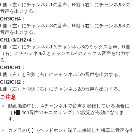
記録画像を自動的に回転させる（
記録画像の
L側（左）にチャンネル1の音声、R側（右）にチャンネル2の
回転表示
）
音声を出力する。
動画を再生する
CH3/CH4
：
再生/モニタリング音量
L側（左）にチャンネル3の音声、R側（右）にチャンネル4の
4ch音声のモニタリング
（動画）
音声を出力する。
スライドショーで再生する（
スライドショ
ー
）
CH1+3/CH2+4
：
インターバル連続再生
L側（左）にチャンネル1とチャンネル3のミックス音声、R側
インターバル再生速度
（右）にチャンネル2 とチャンネル4のミックス音声を出力す
る。
画像の表示方法を変える
CH1/CH1
：
画像間をジャンプ移動する方法を設定する（
画像
送り設定
）
L側（左）とR側（右）にチャンネル1の音声を出力する。
撮影した画像を保護する（
プロテクト
）
CH2/CH2
：
画像に情報を追加する
L側（左）とR側（右）にチャンネル2の音声を出力する。
トリミング
ご注意
動画から静止画を切り出す
メモリーカード間で画像をコピーする（
コピー
）
動画撮影中は、4チャンネルで音声を収録している場合に
画像を削除する
［
4ch音声のモニタリング］
の設定が有効になりま
テレビと接続して画像を見る
す。
カメラの設定を変更する
カメラの
（ヘッドホン）端子に接続した機器に音声を4
スマートフォンでできること