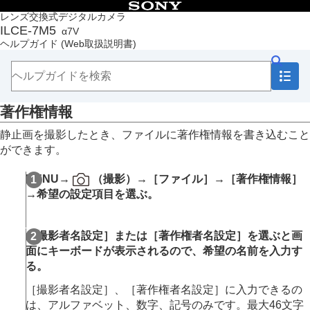
目次
レンズ交換式デジタルカメラ
ILCE-7M5
α7V
トップページ
ヘルプガイド
(Web取扱説明書)
ヘルプガイドの使いかた
必ずお読みください
本体と付属品を確認する
各部の名称
著作権情報
本機の基本操作
準備/基本的な撮影
静止画を撮影したとき、ファイルに著作権情報を書き込むこと
MENU一覧から機能を探す
ができます。
撮影機能を活用する
カメラをカスタマイズする
MENU
→
（
撮影
）→
［ファイル］
→
［著作権情報］
再生する
→希望の設定項目を選ぶ。
カメラの設定を変更する
メモリーカードの設定
ファイルの設定
［撮影者名設定］
または
［著作権者名設定］
を選ぶと画
ファイル/フォルダー設定
面にキーボードが表示されるので、希望の名前を入力す
記録フォルダー選択
る。
フォルダー新規作成
ファイル設定
［撮影者名設定］
、
［著作権者名設定］
に入力できるの
IPTC情報
は、アルファベット、数字、記号のみです。最大46文字