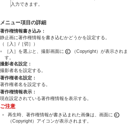
著作権情報
入力できます。
シリアル番号書き込み
（静止画/動画）
ネットワークの設定
ファインダー/モニターの設定
メニュー項目の詳細
電力設定
著作権情報書き込み
：
USB設定
静止画に著作権情報を書き込むかどうかを設定する。
外部出力設定
（
［入］
/
［切］
）
一般設定
［入］
を選ぶと、撮影画面に
（Copyright）が表示されま
スマートフォンでできること
す。
パソコンでできること
クラウドサービスを利用する
撮影者名設定
：
資料
撮影者名を設定する。
故障かな？と思ったら
著作権者名設定：
著作権者名を設定する。
著作権情報表示：
現在設定されている著作権情報を表示する。
ご注意
再生時、著作権情報が書き込まれた画像は、画面に
（Copyright）アイコンが表示されます。