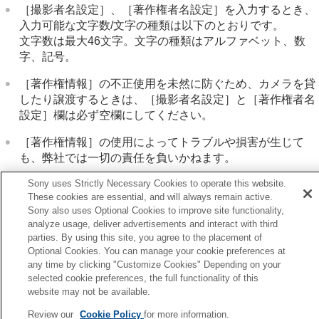
［撮影者名設定］
、
［著作権者名設定］
を入力するとき、
入力可能な文字数/文字の種類は以下のとおりです。
文字数は最大46文字。文字の種類はアルファベット、数
字、記号。
［著作権情報］
の不正使用を未然に防ぐため、カメラを貸
したり譲渡するときは、
［撮影者名設定］
と
［著作権者名
設定］
欄は必ず空欄にしてください。
［著作権情報］
の使用によってトラブルや損害が生じて
も、弊社では一切の責任を負いかねます。
Sony uses Strictly Necessary Cookies to operate this website.
These cookies are essential, and will always remain active.
関連項目
Sony also uses Optional Cookies to improve site functionality,
キーボード画面
analyze usage, deliver advertisements and interact with third
parties. By using this site, you agree to the placement of
Optional Cookies. You can manage your cookie preferences at
前へ
any time by clicking "Customize Cookies" Depending on your
PTC情報
selected cookie preferences, the full functionality of this
次へ
website may not be available.
シリアル番号書き込み（静止画/動
Review our
Cookie Policy
for more information.