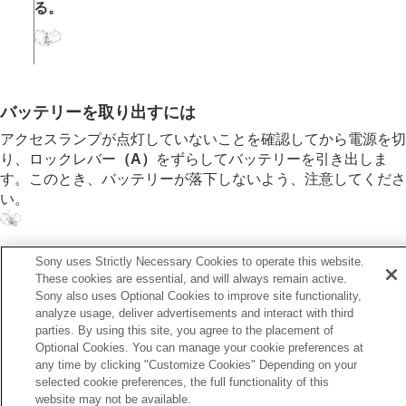
る。
カメラをカスタマイズする
再生する
カメラの設定を変更する
スマートフォンでできること
パソコンでできること
クラウドサービスを利用する
バッテリーを取り出すには
資料
アクセスランプが点灯していないことを確認してから電源を切
故障かな？と思ったら
り、ロックレバー
（A）
をずらしてバッテリーを引き出しま
す。このとき、バッテリーが落下しないよう、注意してくださ
い。
Sony uses Strictly Necessary Cookies to operate this website.
関連項目
These cookies are essential, and will always remain active.
Sony also uses Optional Cookies to improve site functionality,
USB PD対応機器でバッテリーを充電する
analyze usage, deliver advertisements and interact with third
バッテリー/充電についてのご注意
parties. By using this site, you agree to the placement of
Optional Cookies. You can manage your cookie preferences at
any time by clicking "Customize Cookies" Depending on your
前へ
selected cookie preferences, the full functionality of this
クセシビリティ機能
website may not be available.