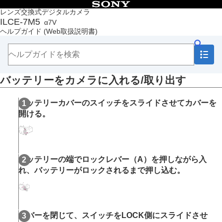
目次
レンズ交換式デジタルカメラ
ILCE-7M5
α7V
トップページ
ヘルプガイド
(Web取扱説明書)
ヘルプガイドの使いかた
必ずお読みください
本体と付属品を確認する
各部の名称
バッテリーをカメラに入れる/取り出す
本機の基本操作
準備/基本的な撮影
充電する
バッテリーカバーのスイッチをスライドさせてカバーを
バッテリーをカメラに入れる/取り出す
開ける。
USB PD対応機器でバッテリーを充電する
海外でバッテリーチャージャーを使う
USB給電でカメラを使う
使用できるメモリーカード
バッテリーの端でロックレバー
（A）
を押しながら入
メモリーカードをカメラに入れる/取り出す
れ、バッテリーがロックされるまで押し込む。
レンズを取り付ける/取りはずす
カメラの初期設定を行う
基本的な撮影
MENU一覧から機能を探す
カバーを閉じて、スイッチをLOCK側にスライドさせ
撮影機能を活用する