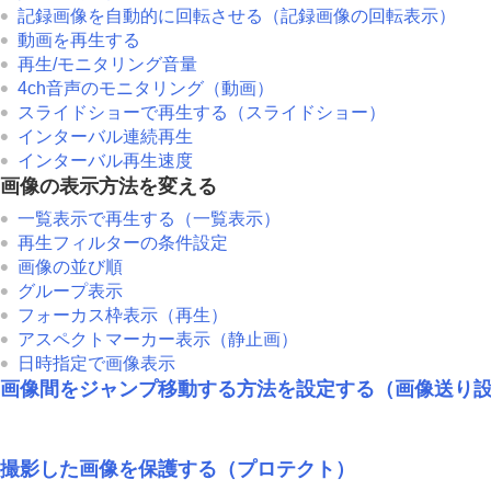
画像間をジャンプ移動する方法を設定す
記録画像を自動的に回転させる（
記録画像の回転表示
）
撮影した画像を保護する（
プロテクト
）
動画を再生する
画像に情報を追加する
再生/モニタリング音量
4ch音声のモニタリング
（動画）
トリミング
スライドショーで再生する（
スライドショー
）
動画から静止画を切り出す
インターバル連続再生
メモリーカード間で画像をコピーする（
インターバル再生速度
画像を削除する
画像の表示方法を変える
テレビと接続して画像を見る
一覧表示で再生する（
一覧表示
）
再生フィルターの条件設定
カメラの設定を変更する
画像の並び順
スマートフォンでできること
グループ表示
パソコンでできること
フォーカス枠表示
（再生）
クラウドサービスを利用する
アスペクトマーカー表示
（静止画）
日時指定で画像表示
資料
画像間をジャンプ移動する方法を設定する（
画像送り
故障かな？と思ったら
撮影した画像を保護する（
プロテクト
）