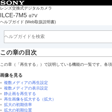
目次
レンズ交換式デジタルカメラ
ILCE-7M5
α7V
トップページ
ヘルプガイド
(Web取扱説明書)
ヘルプガイドの使いかた
必ずお読みください
本体と付属品を確認する
各部の名称
この章の目次
本機の基本操作
準備/基本的な撮影
この章（「
再生する
」）で説明している機能の一覧です。各項
MENU一覧から機能を探す
撮影機能を活用する
画像を見る
カメラをカスタマイズする
複数メディアの再生設定
再生する
複数メディアの表示設定
この章の目次
静止画を再生する
再生画像を拡大する（拡大）
画像を見る
拡大の初期倍率
画像の表示方法を変える
拡大の初期位置