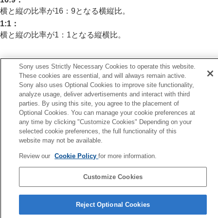
画像に効果を加える
横と縦の比率が16：9となる横縦比。
ドライブモードを使う（連写/セルフタイマー）
セルフタイマー
（動画）
1:1
：
インターバル撮影機能
横と縦の比率が1：1となる縦横比。
より高画質の静止画を撮影する
画質や記録形式を設定する
JPEG/HEIF切換
Sony uses Strictly Necessary Cookies to operate this website.
関連項目
画質/画像サイズ設定
：
ファイル形式
（静止
These cookies are essential, and will always remain active.
マーカー表示
（静止画）
画）
Sony also uses Optional Cookies to improve site functionality,
analyze usage, deliver advertisements and interact with third
画質/画像サイズ設定
：
RAW記録方式
parties. By using this site, you agree to the placement of
画質/画像サイズ設定
：
JPEG画質
/
HEIF画質
前へ
Optional Cookies. You can manage your cookie preferences at
画質/画像サイズ設定
：
JPEG画像サイズ
/
HEIF
質/画像サイズ設定：JPEG画像サイズ/HEIF画像サイズ
any time by clicking "Customize Cookies" Depending on your
画像サイズ
次へ
selected cookie preferences, the full functionality of this
アスペクト比
HLG静
website may not be available.
HLG静止画
TP1002120664
色空間
Review our
Cookie Policy
for more information.
記録方式（動画）
動画設定
（動画）
Customize Cookies
スロー&クイック設定
言語選択ページへ
タイムラプス設定
Reject Optional Cookies
4K動画画角優先
5-069-971-01(4)
プロキシー設定