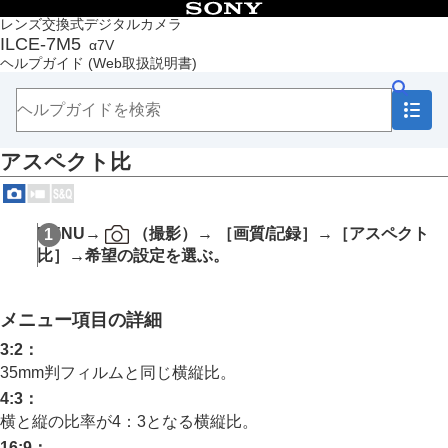
目次
レンズ交換式デジタルカメラ
ILCE-7M5
α7V
トップページ
ヘルプガイド
(Web取扱説明書)
ヘルプガイドの使いかた
必ずお読みください
本体と付属品を確認する
各部の名称
アスペクト比
本機の基本操作
準備/基本的な撮影
MENU一覧から機能を探す
撮影機能を活用する
MENU
→
（
撮影
）→
［画質/記録］
→
［アスペクト
この章の目次
比］
→希望の設定を選ぶ。
撮影モードを選ぶ
自分撮り動画やVlog撮影に便利な機能
フォーカス（ピント）を合わせる
メニュー項目の詳細
被写体認識AF
フォーカス機能を使う
3:2
：
露出/測光を調整する
35mm判フィルムと同じ横縦比。
ISO感度を選ぶ
4:3
：
ホワイトバランス
横と縦の比率が4：3となる横縦比。
Log撮影の設定
16:9
：