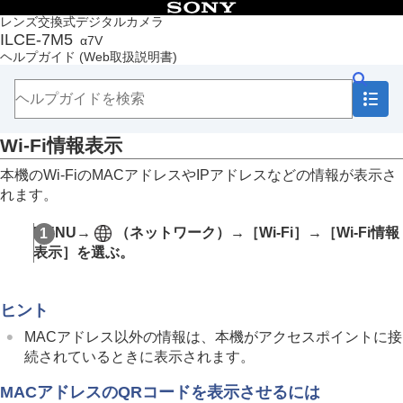
目次
レンズ交換式デジタルカメラ
ILCE-7M5
α7V
トップページ
ヘルプガイド
(Web取扱説明書)
ヘルプガイドの使いかた
必ずお読みください
本体と付属品を確認する
各部の名称
Wi-Fi情報表示
本機の基本操作
準備/基本的な撮影
本機のWi-FiのMACアドレスやIPアドレスなどの情報が表示さ
MENU一覧から機能を探す
れます。
撮影機能を活用する
カメラをカスタマイズする
MENU
→
（
ネットワーク
）→
［Wi-Fi］
→
［Wi-Fi情報
再生する
表示］
を選ぶ。
カメラの設定を変更する
メモリーカードの設定
ファイルの設定
ヒント
ネットワークの設定
Wi-Fi接続
MACアドレス以外の情報は、本機がアクセスポイントに接
アクセスポイント簡単登録
続されているときに表示されます。
アクセスポイント手動登録
Wi-Fi周波数帯
MACアドレスのQRコードを表示させるには