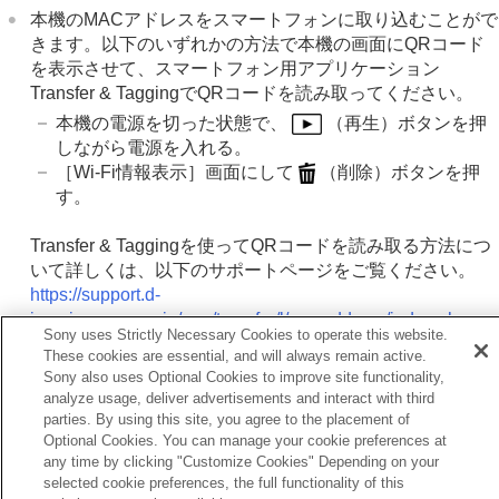
Wi-Fi情報表示
本機のMACアドレスをスマートフォンに取り込むことがで
SSID・PWリセット
きます。以下のいずれかの方法で本機の画面にQRコード
Bluetooth設定
を表示させて、スマートフォン用アプリケーション
Bluetoothリモコン
Transfer & TaggingでQRコードを読み取ってください。
有線LAN
（USB LAN）
本機の電源を切った状態で、
（再生）ボタンを押
USB LAN/テザリング
機内モード
しながら電源を入れる。
機器名称変更
［Wi-Fi情報表示］
画面にして
（削除）ボタンを押
ルート証明書の読み込み
す。
アクセス認証設定
アクセス認証情報
Transfer & Taggingを使ってQRコードを読み取る方法につ
Wi-Fi Direct設定
いて詳しくは、以下のサポートページをご覧ください。
ネットワーク設定リセット
https://support.d-
FTP転送機能
imaging.sony.co.jp/app/transfer/l/macaddress/index.php
Sony uses Strictly Necessary Cookies to operate this website.
Transfer & Taggingの提供は、一部の国や地域のみとなり
ファインダー/モニターの設定
These cookies are essential, and will always remain active.
ます。
電力設定
Sony also uses Optional Cookies to improve site functionality,
analyze usage, deliver advertisements and interact with third
USB設定
parties. By using this site, you agree to the placement of
外部出力設定
Optional Cookies. You can manage your cookie preferences at
一般設定
any time by clicking "Customize Cookies" Depending on your
スマートフォンでできること
前へ
selected cookie preferences, the full functionality of this
パソコンでできること
i-Fi周波数帯