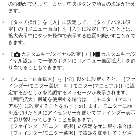
の移動ができます。また、中央ボタンで項目の決定が行え
資料
ます。
故障かな？と思ったら
［タッチ操作］
を
［入］
に設定して、
［タッチパネル設
定］
の
［メニュー画面］
を
［入］
に設定しているときは、
拡大表示中にタッチ操作で表示する位置を動かすことがで
きます。
［
カスタムキー/ダイヤル設定］
/
［
カスタムキー/ダ
イヤル設定］
で一部のボタンに
［メニュー画面拡大］
を割
り当てることもできます。
［メニュー画面拡大］
を
［切］
以外に設定すると、
［ファ
インダー/モニター選択］
を
［モニター(マニュアル)］
に設
定するかどうかを確認するメッセージが表示されます。
［画面拡大］
機能を使用する場合は、
［モニター(マニュ
アル)］
に設定することをおすすめします。モニターに顔
を近づけたときにアイセンサーが働いてファインダー表示
に切り替わってしまうことを防ぎます。
［ファインダー/モニター選択］
の設定を元に戻す場合は、
［ファインダー/モニター選択］
で設定を変更してくださ