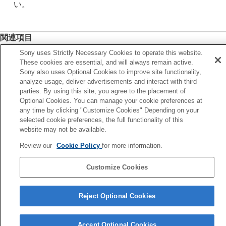
い。
関連項目
よく使う機能をボタンやダイヤルに割り当てる（
カスタム
Sony uses Strictly Necessary Cookies to operate this website.
キー/ダイヤル設定
）
These cookies are essential, and will always remain active.
Sony also uses Optional Cookies to improve site functionality,
ファインダー/モニター選択
analyze usage, deliver advertisements and interact with third
parties. By using this site, you agree to the placement of
Optional Cookies. You can manage your cookie preferences at
前へ
any time by clicking "Customize Cookies" Depending on your
声読み上げ
selected cookie preferences, the full functionality of this
次へ
website may not be available.
モードダイヤル操作設
Review our
Cookie Policy
for more information.
TP1002158426
Customize Cookies
言語選択ページへ
5-069-971-01(4)
Reject Optional Cookies
Copyright 2026 Sony Corporation
Accept Optional Cookies