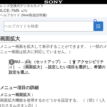
目次
レンズ交換式デジタルカメラ
ILCE-7M5
α7V
トップページ
ヘルプガイド
(Web取扱説明書)
ヘルプガイドの使いかた
必ずお読みください
本体と付属品を確認する
各部の名称
画面拡大
本機の基本操作
準備/基本的な撮影
メニュー画面を拡大して表示することができます。（一部のメ
MENU一覧から機能を探す
ニュー画面は拡大に対応していません。）
撮影機能を活用する
カメラをカスタマイズする
MENU
→
（
セットアップ
）→
［
アクセシビリテ
再生する
ィ］
→
［画面拡大］
→設定したい項目を選択し、希望の
カメラの設定を変更する
設定を選ぶ。
メモリーカードの設定
ファイルの設定
ネットワークの設定
メニュー項目の詳細
ファインダー/モニターの設定
電力設定
メニュー画面拡大
：
USB設定
画面拡大機能を使用するかどうかを設定する。 （
［切］
/
［入
外部出力設定
(カスタムボタン2)］
）