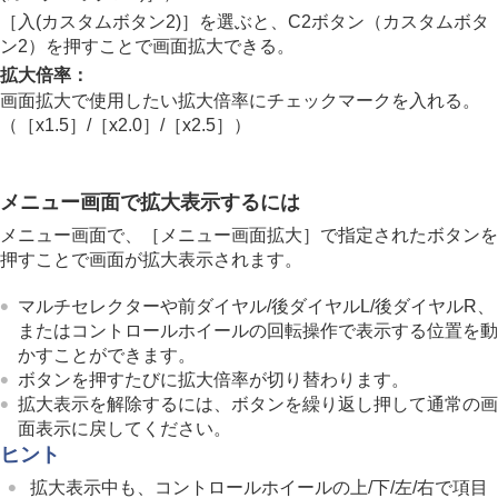
一般設定
［入(カスタムボタン2)］
を選ぶと、C2ボタン（カスタムボタ
エリア/日時設定
ン2）を押すことで画面拡大できる。
電子音(撮影)
拡大倍率
：
電子音(起動/終了)
電子音量
画面拡大で使用したい拡大倍率にチェックマークを入れる。
ビデオライトモード
（
［x1.5］
/
［x2.0］
/
［x2.5］
）
アンチダスト機能
オートピクセルマッピング
ピクセルマッピング
メニュー画面で拡大表示するには
バージョン
メニュー画面で、
［メニュー画面拡大］
で指定されたボタンを
シリアル番号表示
押すことで画面が拡大表示されます。
プライバシー通知
音声読み上げ
マルチセレクターや前ダイヤル/後ダイヤルL/後ダイヤルR、
画面拡大
またはコントロールホイールの回転操作で表示する位置を動
モードダイヤル操作設定
かすことができます。
認証マーク表示
ボタンを押すたびに拡大倍率が切り替わります。
設定の保存/読込
設定リセット
拡大表示を解除するには、ボタンを繰り返し押して通常の画
面表示に戻してください。
スマートフォンでできること
ヒント
パソコンでできること
拡大表示中も、コントロールホイールの上/下/左/右で項目
クラウドサービスを利用する