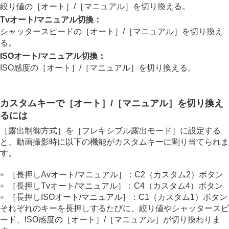
オート/マニュアル切換設定
絞り値の
［オート］
/
［マニュアル］
を切り換える。
撮影モード
（スロー&クイックモーション/タ
Tvオート/マニュアル切換
：
イムラプス）
シャッタースピードの
［オート］
/
［マニュアル］
を切り換え
メニュー操作で撮影モードを選ぶ（
撮影モー
る。
ド
）
ISOオート/マニュアル切換
：
自分撮り動画やVlog撮影に便利な機能
ISO感度の
［オート］
/
［マニュアル］
を切り換える。
フォーカス（ピント）を合わせる
被写体認識AF
フォーカス機能を使う
カスタムキーで
［オート］
/
［マニュアル］
を切り換え
露出/測光を調整する
るには
ISO感度を選ぶ
ホワイトバランス
［露出制御方式］
を
［フレキシブル露出モード］
に設定する
Log撮影の設定
と、動画撮影時に以下の機能がカスタムキーに割り当てられま
画像に効果を加える
す。
ドライブモードを使う（連写/セルフタイマー）
セルフタイマー
（動画）
［長押しAvオート/マニュアル］
：C2（カスタム2）ボタン
インターバル撮影機能
［長押しTvオート/マニュアル］
：C4（カスタム4）ボタン
より高画質の静止画を撮影する
［長押しISOオート/マニュアル］
：C1（カスタム1）ボタン
画質や記録形式を設定する
それぞれのキーを長押しするたびに、絞り値やシャッタースピ
タッチ機能を使う
ード、ISO感度の
［オート］
/
［マニュアル］
が切り換わりま
シャッターの設定