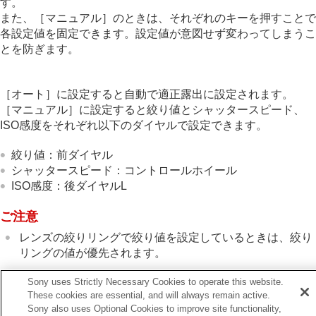
す。
ズームする
また、
［マニュアル］
のときは、それぞれのキーを押すことで
フラッシュを使う
各設定値を固定できます。設定値が意図せず変わってしまうこ
手ブレを補正する
とを防ぎます。
レンズ補正
（静止画/動画）
ノイズリダクション
撮影中の画面表示を設定する
［オート］
に設定すると自動で適正露出に設定されます。
動画の音声を記録する
［マニュアル］
に設定すると絞り値とシャッタースピード、
動画を撮影しながら静止画を切り出す
TC/UB設定
ISO感度をそれぞれ以下のダイヤルで設定できます。
画像と音声をライブ配信する
絞り値：前ダイヤル
カメラをカスタマイズする
シャッタースピード：コントロールホイール
再生する
ISO感度：後ダイヤルL
カメラの設定を変更する
スマートフォンでできること
ご注意
パソコンでできること
クラウドサービスを利用する
レンズの絞りリングで絞り値を設定しているときは、絞り
資料
リングの値が優先されます。
故障かな？と思ったら
Sony uses Strictly Necessary Cookies to operate this website.
These cookies are essential, and will always remain active.
関連項目
Sony also uses Optional Cookies to improve site functionality,