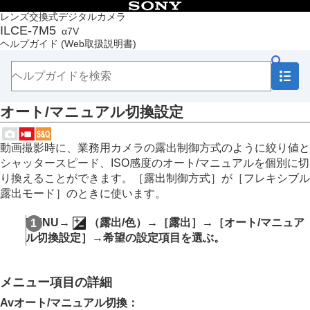
目次
レンズ交換式デジタルカメラ
ILCE-7M5
α7V
トップページ
ヘルプガイド
(Web取扱説明書)
ヘルプガイドの使いかた
必ずお読みください
本体と付属品を確認する
各部の名称
オート/マニュアル切換設定
本機の基本操作
準備/基本的な撮影
MENU一覧から機能を探す
動画撮影時に、業務用カメラの露出制御方式のように絞り値と
撮影機能を活用する
シャッタースピード、ISO感度のオート/マニュアルを個別に切
この章の目次
り換えることができます。
［露出制御方式］
が
［フレキシブル
撮影モードを選ぶ
露出モード］
のときに使います。
おまかせオート
プログラムオート
MENU
→
（
露出/色
）→
［露出］
→
［オート/マニュア
絞り優先
ル切換設定］
→希望の設定項目を選ぶ。
シャッタースピード優先
マニュアル露出
バルブ撮影
メニュー項目の詳細
BULBタイマー設定
露出制御方式
Avオート/マニュアル切換
：