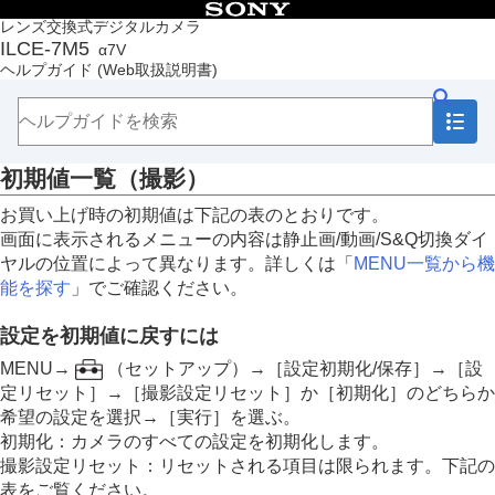
目次
レンズ交換式デジタルカメラ
ILCE-7M5
α7V
トップページ
ヘルプガイド
(Web取扱説明書)
ヘルプガイドの使いかた
必ずお読みください
本体と付属品を確認する
各部の名称
初期値一覧（
撮影
）
本機の基本操作
準備/基本的な撮影
お買い上げ時の初期値は下記の表のとおりです。
MENU一覧から機能を探す
画面に表示されるメニューの内容は静止画/動画/S&Q切換ダイ
撮影機能を活用する
ヤルの位置によって異なります。詳しくは「
MENU一覧から機
カメラをカスタマイズする
能を探す
」でご確認ください。
再生する
カメラの設定を変更する
設定を初期値に戻すには
スマートフォンでできること
パソコンでできること
MENU→
（
セットアップ
）→
［設定初期化/保存］
→
［設
クラウドサービスを利用する
定リセット］
→
［撮影設定リセット］
か
［初期化］
のどちらか
資料
希望の設定を選択→
［実行］
を選ぶ。
マルチインターフェースシュー対応のオーディオ
初期化
：カメラのすべての設定を初期化します。
アクセサリーについて
撮影設定リセット
：リセットされる項目は限られます。下記の
縦位置グリップについて
表をご覧ください。