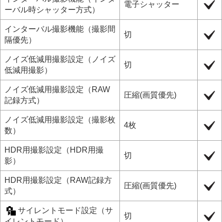
電子シャッター
ーバル時シャッター方式
）
インターバル撮影機能
（
撮影間
切
隔優先
）
ノイズ低減用撮影設定
（
ノイズ
切
低減用撮影
）
ノイズ低減用撮影設定
（
RAW
圧縮(画質優先)
記録方式
）
ノイズ低減用撮影設定
（
撮影枚
4枚
数
）
HDR用撮影設定
（
HDR用撮
切
影
）
HDR用撮影設定
（
RAW記録方
圧縮(画質優先)
式
）
サイレントモード設定
（
サ
切
イレントモード
）