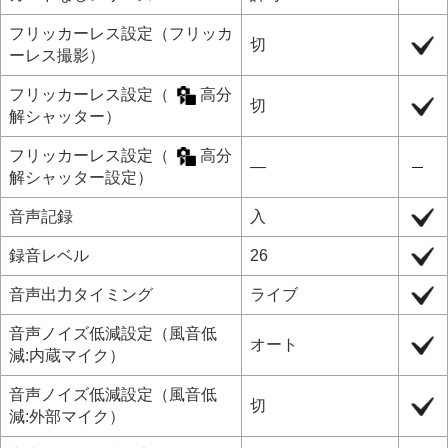
フリッカーレス設定
（
フリッカ
切
ーレス撮影
）
フリッカーレス設定
（
高分
切
解シャッター
）
フリッカーレス設定
（
高分
―
解シャッター設定
）
音声記録
入
録音レベル
26
音声出力タイミング
ライブ
音声ノイズ低減設定
（
風音低
オート
減:内蔵マイク
）
音声ノイズ低減設定
（
風音低
切
減:外部マイク
）