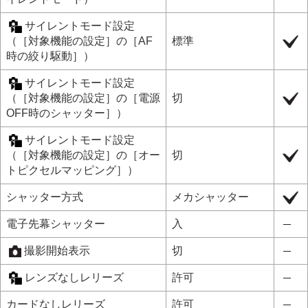
サイレントモード設定
（
［対象機能の設定］
の
［AF
標準
時の絞り駆動］
）
サイレントモード設定
（
［対象機能の設定］
の
［電源
切
OFF時のシャッター］
）
サイレントモード設定
（
［対象機能の設定］
の
［オー
切
トピクセルマッピング］
）
シャッター方式
メカシャッター
電子先幕シャッター
入
撮影開始表示
切
レンズなしレリーズ
許可
カードなしレリーズ
許可