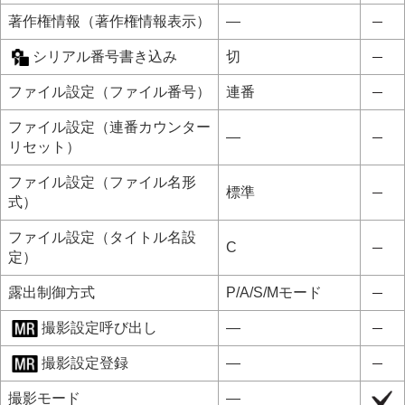
著作権情報
（
著作権情報表示
）
―
シリアル番号書き込み
切
ファイル設定
（
ファイル番号
）
連番
ファイル設定
（
連番カウンター
―
リセット
）
ファイル設定
（
ファイル名形
標準
式
）
ファイル設定
（
タイトル名設
C
定
）
露出制御方式
P/A/S/Mモード
撮影設定呼び出し
―
撮影設定登録
―
撮影モード
―