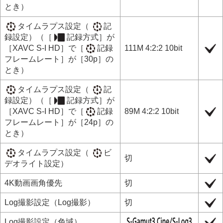
とき）
タイムラプス設定
（
記
録設定
）（
［
記録方式］
が
［XAVC S-I HD］
で
［
記録
111M 4:2:2 10bit
フレームレート］
が
［30p］
の
とき）
タイムラプス設定
（
記
録設定
）（
［
記録方式］
が
［XAVC S-I HD］
で
［
記録
89M 4:2:2 10bit
フレームレート］
が
［24p］
の
とき）
タイムラプス設定
（
ビ
切
デオライト設定
）
4K動画画角優先
切
Log撮影設定
（
Log撮影
）
切
Log撮影設定
（
色域
）