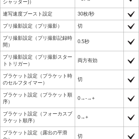
シャッター)
）
連写速度ブースト設定
30枚/秒
プリ撮影設定
（
プリ撮影
）
切
プリ撮影設定
（
プリ撮影記録時
0.5秒
間
）
プリ撮影設定
（
プリ撮影スター
両方有効
トトリガー
）
ブラケット設定
（
ブラケット時
切
のセルフタイマー
）
ブラケット設定
（
ブラケット順
0→-→+
序
）
ブラケット設定
（
フォーカスブ
0→+
ラケット順序
）
ブラケット設定
（
露出の平滑
切