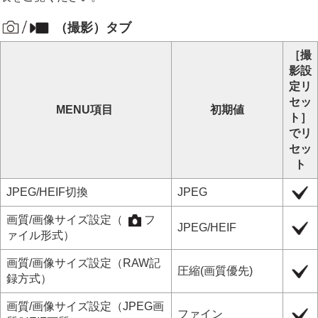
マウントアダプターについて
マルチバッテリーアダプターキットについて
（
撮影
）タブ
バッテリーの使用時間と撮影可能枚数
静止画の記録可能枚数
［撮
動画の記録可能時間
影設
モニターに表示されるアイコン一覧
定リ
初期値一覧
セッ
初期値一覧（
撮影
）
MENU項目
初期値
ト］
初期値一覧（
露出/色
）
でリ
初期値一覧（
フォーカス
）
セッ
初期値一覧（
再生
）
ト
初期値一覧（
ネットワーク
）
初期値一覧（
セットアップ
）
JPEG/HEIF切換
JPEG
初期値一覧（
マイメニュー
）
主な仕様
画質/画像サイズ設定
（
フ
JPEG
/
HEIF
商標について
ァイル形式
）
ライセンスについて
画質/画像サイズ設定
（
RAW記
故障かな？と思ったら
圧縮(画質優先)
録方式
）
画質/画像サイズ設定
（
JPEG画
ファイン