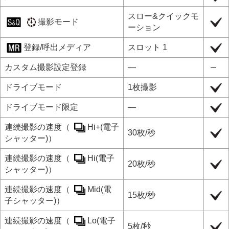
スロー&クイックモ
撮影モード
ーション
登録/呼出メディア
スロット 1
カスタム撮影設定登録
―
ドライブモード
1枚撮影
ドライブモード限定
―
連続撮影の速度
（
Hi+(電子
30枚/秒
シャッター)
）
連続撮影の速度
（
Hi(電子
20枚/秒
シャッター)
）
連続撮影の速度
（
Mid(電
15枚/秒
子シャッター)
）
連続撮影の速度
（
Lo(電子
5枚/秒