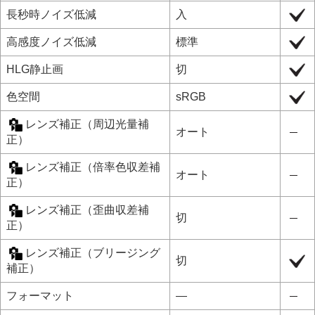
長秒時ノイズ低減
入
高感度ノイズ低減
標準
HLG静止画
切
色空間
sRGB
レンズ補正
（
周辺光量補
オート
正
）
レンズ補正
（
倍率色収差補
オート
正
）
レンズ補正
（
歪曲収差補
切
正
）
レンズ補正
（
ブリージング
切
補正
）
フォーマット
―