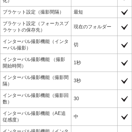
化
）
ブラケット設定
（
撮影間隔
）
最短
ブラケット設定
（
フォーカスブ
現在のフォルダー
ラケットの保存先
）
インターバル撮影機能
（
インタ
切
ーバル撮影
）
インターバル撮影機能
（
撮影
1秒
開始時間
）
インターバル撮影機能
（
撮影間
3秒
隔
）
インターバル撮影機能
（
撮影回
30
数
）
インターバル撮影機能
（
AE追
中
従感度
）
インターバル撮影機能
（
インタ