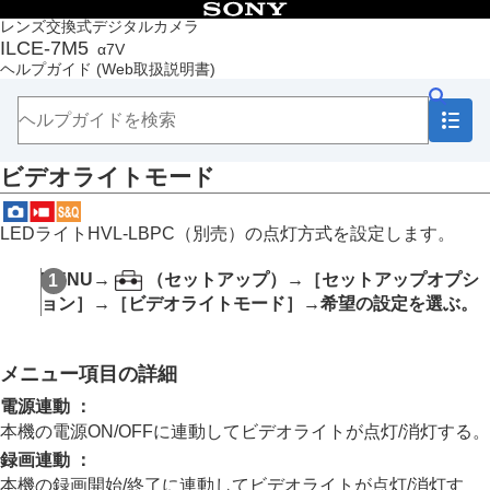
目次
レンズ交換式デジタルカメラ
ILCE-7M5
α7V
トップページ
ヘルプガイド
(Web取扱説明書)
ヘルプガイドの使いかた
必ずお読みください
本体と付属品を確認する
各部の名称
ビデオライトモード
本機の基本操作
準備/基本的な撮影
MENU一覧から機能を探す
LEDライトHVL-LBPC（別売）の点灯方式を設定します。
撮影機能を活用する
カメラをカスタマイズする
MENU
→
（
セットアップ
）→
［セットアップオプシ
再生する
ョン］
→
［ビデオライトモード］
→希望の設定を選ぶ。
カメラの設定を変更する
メモリーカードの設定
ファイルの設定
メニュー項目の詳細
ネットワークの設定
ファインダー/モニターの設定
電源連動
：
電力設定
本機の電源ON/OFFに連動してビデオライトが点灯/消灯する。
USB設定
録画連動
：
外部出力設定
本機の録画開始/終了に連動してビデオライトが点灯/消灯す