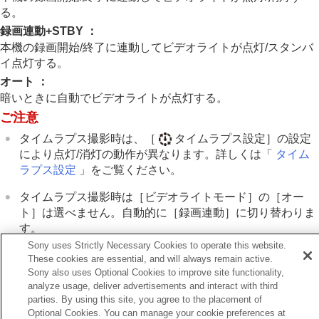
一般設定
る。
エリア/日時設定
録画連動+STBY
：
電子音(撮影)
本機の録画開始/終了に連動してビデオライトが点灯/スタンバ
電子音(起動/終了)
イ点灯する。
電子音量
ビデオライトモード
オート
：
アンチダスト機能
暗いときに自動でビデオライトが点灯する。
オートピクセルマッピング
ご注意
ピクセルマッピング
バージョン
タイムラプス撮影時は、
［
タイムラプス設定］
の設定
シリアル番号表示
により点灯/消灯の動作が異なります。詳しくは「
タイム
プライバシー通知
ラプス設定
」をご覧ください。
音声読み上げ
タイムラプス撮影時は
［ビデオライトモード］
の
［オー
画面拡大
ト］
は選べません。自動的に
［録画連動］
に切り替わりま
モードダイヤル操作設定
認証マーク表示
す。
設定の保存/読込
Sony uses Strictly Necessary Cookies to operate this website.
設定リセット
These cookies are essential, and will always remain active.
Sony also uses Optional Cookies to improve site functionality,
関連項目
スマートフォンでできること
analyze usage, deliver advertisements and interact with third
タイムラプス設定
パソコンでできること
parties. By using this site, you agree to the placement of
Optional Cookies. You can manage your cookie preferences at
クラウドサービスを利用する