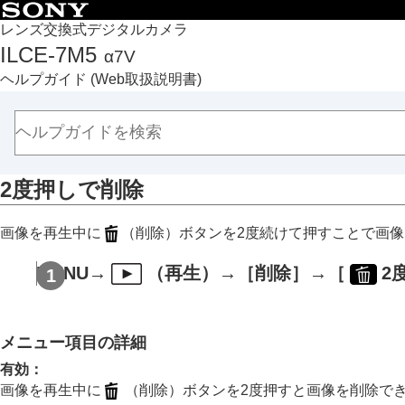
目次
レンズ交換式デジタルカメラ
ILCE-7M5
α7V
トップページ
ヘルプガイド
(Web取扱説明書)
ヘルプガイドの使いかた
必ずお読みください
本体と付属品を確認する
各部の名称
2度押しで削除
本機の基本操作
準備/基本的な撮影
画像を再生中に
（削除）ボタンを2度続けて押すことで画
MENU一覧から機能を探す
撮影機能を活用する
MENU
→
（
再生
）→
［削除］
→
［
2
カメラをカスタマイズする
再生する
この章の目次
メニュー項目の詳細
画像を見る
有効
：
画像の表示方法を変える
画像を再生中に
（削除）ボタンを2度押すと画像を削除で