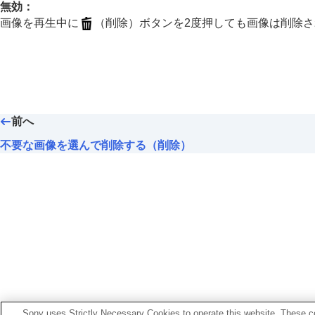
画像間をジャンプ移動する方法を設定す
無効
：
撮影した画像を保護する（
プロテクト
）
画像を再生中に
（削除）ボタンを2度押しても画像は削除
画像に情報を追加する
トリミング
動画から静止画を切り出す
メモリーカード間で画像をコピーする（
画像を削除する
前へ
不要な画像を選んで削除する（削除
不要な画像を選んで削除する（削除）
2度押しで削除
削除確認画面
スロット1/2の削除
実行時の初期位置
テレビと接続して画像を見る
カメラの設定を変更する
スマートフォンでできること
パソコンでできること
クラウドサービスを利用する
Sony uses Strictly Necessary Cookies to operate this website. These co