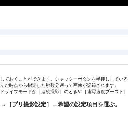
しておくことができます。シャッターボタンを半押ししている
んだ時点から指定した秒数分遡って画像が記録されます。
ドライブモードが
［連続撮影］
のときや
［連写速度ブースト］
→
［プリ撮影設定］
→希望の設定項目を選ぶ。