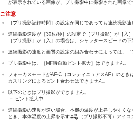
が表示されている画像が、プリ撮影中に撮影された画像で
1枚ブラケット
ブラケット撮影時のインジケーター
ご注意
フォーカスブラケット
［プリ撮影記録時間］
の設定が同じであっても連続撮影速
ホワイトバランスブラケット
連続撮影速度が
［30枚/秒］
の設定で
［プリ撮影］
が
［入
DROブラケット
［プリ撮影］
が
［入］
の場合は、シャッタースピードの下限
ブラケット設定
連続撮影の速度と画質の設定の組み合わせによっては、
［
セルフタイマー
（動画）
プリ撮影中は、
［MF時自動ピント拡大］
はできません。
インターバル撮影機能
より高画質の静止画を撮影する
フォーカスモードがAF-C（コンティニュアスAF）のとき
カスリングによるピント合わせはできません。
画質や記録形式を設定する
タッチ機能を使う
以下のときはプリ撮影ができません。
シャッターの設定
ピント拡大中
ズームする
連続撮影の速度が速い場合、本機の温度が上昇しやすくな
フラッシュを使う
とき、本体温度の上昇を示す
（プリ撮影不可）アイコ
手ブレを補正する
レンズ補正
（静止画/動画）