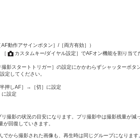
［AF動作アサインボタン］
/
［両方有効］
）
マー）
、
［
カスタムキー/ダイヤル設定］
でAFオン機能を割り当て
リ撮影スタートトリガー］
の設定にかかわらずシャッターボタ
設定してください。
半押しAF］
→
［切］
に設定
］
に設定
プリ撮影の状況の目安になります。プリ撮影中は撮影残量が減
量が回復していきます。
んでから撮影された画像も、再生時は同じグループになります