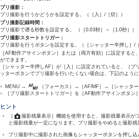
フォーカス機能を使う
プリ撮影
：
露出/測光を調整する
プリ撮影を行うかどうかを設定する。（
［入］
/
［切］
）
ISO感度を選ぶ
プリ撮影記録時間
：
ホワイトバランス
プリ撮影で遡る秒数を設定する。 （
［0.03秒］
～
［1.0秒］
）
Log撮影の設定
プリ撮影スタートトリガー
：
画像に効果を加える
プリ撮影を行うボタンを設定する。（
［シャッター半押し］
/
ドライブモードを使う（連写/セルフタイ
［AF動作アサインボタン］
または
［両方有効］
に設定すると
ができます。
ドライブモード
［シャッター半押しAF］
が
［入］
に設定されていると、
［プ
ドライブモード限定
ッターボタンでプリ撮影を行いたくない場合は、下記のように
連続撮影
連続撮影の速度
MENU
→
（
フォーカス
）→
［AF/MF］
→
［シャッター
［プリ撮影スタートトリガー］
を
［AF動作アサインボタン
連写速度ブースト
プリ撮影設定
ヒント
撮影時セレクション/メモ
［
撮影残量表示］
機能を使用すると、撮影残量表示が
セルフタイマー（1枚）
と撮影残量が一定になります。プリ撮影をやめると撮影残
セルフタイマー（連続）
プリ撮影中に撮影された画像もシャッターボタンを押し込
連続ブラケット