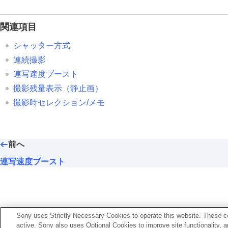
ノイズリダクション
撮影中の画面表示を設定する
関連項目
動画の音声を記録する
シャッター方式
動画を撮影しながら静止画を切り出す
連続撮影
TC/UB設定
連写速度ブースト
画像と音声をライブ配信する
撮影残量表示
（静止画）
カメラをカスタマイズする
撮影時セレクション/メモ
再生する
カメラの設定を変更する
スマートフォンでできること
前へ
パソコンでできること
クラウドサービスを利用する
連写速度ブースト
資料
故障かな？と思ったら
Sony uses Strictly Necessary Cookies to operate this website. These co
active. Sony also uses Optional Cookies to improve site functionality, 