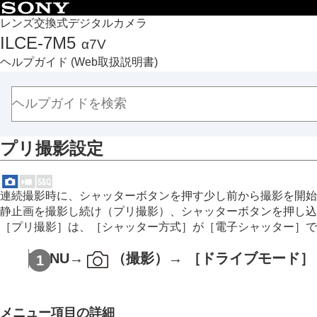
目次
レンズ交換式デジタルカメラ
ILCE-7M5
α7V
トップページ
ヘルプガイド
(Web取扱説明書)
ヘルプガイドの使いかた
必ずお読みください
本体と付属品を確認する
各部の名称
プリ撮影設定
本機の基本操作
準備/基本的な撮影
MENU一覧から機能を探す
連続撮影時に、シャッターボタンを押す少し前から撮影を開始
撮影機能を活用する
静止画を撮影し続け（プリ撮影）、シャッターボタンを押し込
この章の目次
［プリ撮影］
は、
［シャッター方式］
が
［電子シャッター］
で
撮影モードを選ぶ
MENU
→
（
撮影
）→
［ドライブモード］
自分撮り動画やVlog撮影に便利な機能
フォーカス（ピント）を合わせる
被写体認識AF
メニュー項目の詳細