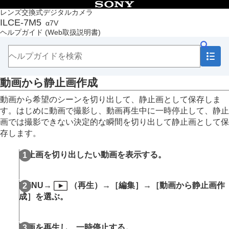
目次
レンズ交換式デジタルカメラ
ILCE-7M5
α7V
トップページ
ヘルプガイド
(Web取扱説明書)
ヘルプガイドの使いかた
必ずお読みください
本体と付属品を確認する
各部の名称
動画から静止画作成
本機の基本操作
準備/基本的な撮影
動画から希望のシーンを切り出して、静止画として保存しま
MENU一覧から機能を探す
す。はじめに動画で撮影し、動画再生中に一時停止して、静止
撮影機能を活用する
画では撮影できない決定的な瞬間を切り出して静止画として保
カメラをカスタマイズする
存します。
再生する
この章の目次
静止画を切り出したい動画を表示する。
画像を見る
画像の表示方法を変える
画像間をジャンプ移動する方法を設定する（
画像
MENU
→
（
再生
）→
［編集］
→
［動画から静止画作
送り設定
）
成］
を選ぶ。
撮影した画像を保護する（
プロテクト
）
画像に情報を追加する
トリミング
動画を再生し、一時停止する。