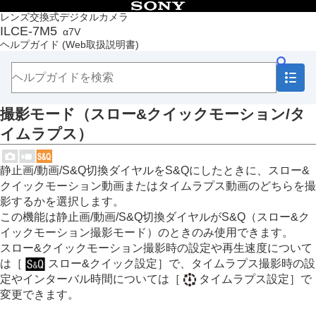
目次
レンズ交換式デジタルカメラ
ILCE-7M5
α7V
トップページ
ヘルプガイド
(Web取扱説明書)
ヘルプガイドの使いかた
必ずお読みください
本体と付属品を確認する
各部の名称
撮影モード
（スロー&クイックモーション/タ
本機の基本操作
準備/基本的な撮影
イムラプス）
MENU一覧から機能を探す
撮影機能を活用する
静止画/動画/S&Q切換ダイヤルをS&Qにしたときに、スロー&
この章の目次
クイックモーション動画またはタイムラプス動画のどちらを撮
撮影モードを選ぶ
おまかせオート
影するかを選択します。
プログラムオート
この機能は静止画/動画/S&Q切換ダイヤルがS&Q（スロー&ク
絞り優先
イックモーション撮影モード）のときのみ使用できます。
シャッタースピード優先
スロー&クイックモーション撮影時の設定や再生速度について
マニュアル露出
は
［
スロー&クイック設定］
で、タイムラプス撮影時の設
バルブ撮影
定やインターバル時間については
［
タイムラプス設定］
で
BULBタイマー設定
変更できます。
露出制御方式