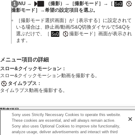
オート/マニュアル切換設定
MENU →
（
撮影
）→
［撮影モード］
→
［
撮影モード
（スロー&クイックモーション/タ
撮影モード］
→希望の設定項目を選ぶ。
イムラプス）
［撮影モード選択画面］
が
［表示する］
に設定されて
メニュー操作で撮影モードを選ぶ（
撮影モー
ド
）
いる場合は、静止画/動画/S&Q切換ダイヤルでS&Qを
選ぶだけで、
［
撮影モード］
画面が表示され
自分撮り動画やVlog撮影に便利な機能
ます。
フォーカス（ピント）を合わせる
被写体認識AF
フォーカス機能を使う
メニュー項目の詳細
露出/測光を調整する
ISO感度を選ぶ
スロー&クイックモーション：
ホワイトバランス
スロー&クイックモーション動画を撮影する。
Log撮影の設定
タイムラプス
：
画像に効果を加える
タイムラプス動画を撮影する。
ドライブモードを使う（連写/セルフタイマー）
セルフタイマー
（動画）
インターバル撮影機能
関連項目
より高画質の静止画を撮影する
Sony uses Strictly Necessary Cookies to operate this website.
スロー&クイック設定
画質や記録形式を設定する
These cookies are essential, and will always remain active.
タッチ機能を使う
Sony also uses Optional Cookies to improve site functionality,
タイムラプス設定
シャッターの設定
analyze usage, deliver advertisements and interact with third