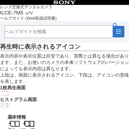
目次
レンズ交換式デジタルカメラ
ILCE-7M5
α7V
トップページ
ヘルプガイド
(Web取扱説明書)
ヘルプガイドの使いかた
必ずお読みください
本体と付属品を確認する
各部の名称
再生時に表示されるアイコン
本機の基本操作
準備/基本的な撮影
表示内容や表示位置は目安であり、実際とは異なる場合があり
MENU一覧から機能を探す
ます。また、お使いのカメラの本体ソフトウェアのバージョン
撮影機能を活用する
によっても表示内容は異なります。
カメラをカスタマイズする
上段は、画面に表示されるアイコン、下段は、アイコンの意味
再生する
を表します。
カメラの設定を変更する
1枚再生画面
スマートフォンでできること
パソコンでできること
ヒストグラム画面
クラウドサービスを利用する
資料
マルチインターフェースシュー対応のオーディオ
基本情報
アクセサリーについて
縦位置グリップについて