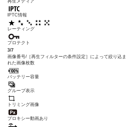
再生メディア
マウントアダプターについて
マルチバッテリーアダプターキットについて
バッテリーの使用時間と撮影可能枚数
IPTC情報
静止画の記録可能枚数
動画の記録可能時間
レーティング
モニターに表示されるアイコン一覧
静止画撮影時に表示されるアイコン
プロテクト
動画撮影時に表示されるアイコン
再生時に表示されるアイコン
3/7
初期値一覧
画像番号/
［再生フィルターの条件設定］
によって絞り込ま
主な仕様
れた画像枚数
商標について
ライセンスについて
バッテリー容量
故障かな？と思ったら
グループ表示
トリミング画像
プロキシー動画あり