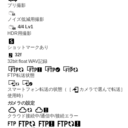
プリ撮影
ノイズ低減用撮影
4/4 Lv1
HDR用撮影
ショットマークあり
32f
32bit float WAV記録
FTP転送状態
スマートフォン転送の状態（
［
カメラで選んで転送］
使用時）
カメラの設定
クラウド接続中/通信中/接続エラー