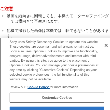
レーティング カスタムキー設定
クリップフラグ
ご注意
画像を回転する（
回転
）
動画を縦向きに回転しても、本機のモニターやファインダ
トリミング
ーでは横向きで再生されます。
動画から静止画を切り出す
メモリーカード間で画像をコピーする（
コピー
）
他機で撮影した画像は本機では回転できないことがありま
画像を削除する
す。
テレビと接続して画像を見る
Sony uses Strictly Necessary Cookies to operate this website.
カメラの設定を変更する
パソコンで画像を見るとき、ソフトウェアによっては画像
These cookies are essential, and will always remain active.
スマートフォンでできること
の回転情報が反映されない場合があります。
Sony also uses Optional Cookies to improve site functionality,
パソコンでできること
analyze usage, deliver advertisements and interact with third
クラウドサービスを利用する
parties. By using this site, you agree to the placement of
資料
Optional Cookies. You can manage your cookie preferences at
any time by clicking "Customize Cookies" Depending on your
故障かな？と思ったら
前へ
selected cookie preferences, the full functionality of this
リップフラグ
website may not be available.
次へ
Review our
Cookie Policy
for more information.
トリミン
TP1002110156
Customize Cookies
言語選択ページへ