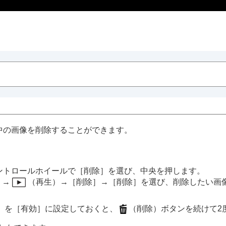
中の画像を削除することができます。
ントロールホイールで
［削除］
を選び、中央を押します。
ダイヤル
→
（
再生
）→
［削除］
→
［削除］
を選び、削除したい画
］
を
［有効］
に設定しておくと、
（
削除
）ボタンを続けて2