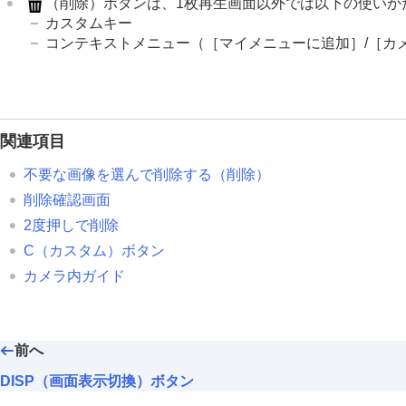
（
削除
）ボタンは、1枚再生画面以外では以下の使いか
C（カスタム）ボタン
カスタムキー
DISP（画面表示切換）ボタン
コンテキストメニュー（
［マイメニューに追加］
/
［カ
削除ボタン
AELボタン
AF-ONボタン
前ダイヤル・後ダイヤル（L/R）
関連項目
キーボード画面
不要な画像を選んで削除する（削除）
カメラ内ガイド
アクセシビリティ機能
削除確認画面
2度押しで削除
準備/基本的な撮影
C（カスタム）ボタン
MENU一覧から機能を探す
カメラ内ガイド
撮影機能を活用する
カメラをカスタマイズする
再生する
前へ
カメラの設定を変更する
DISP（画面表示切換）ボタン
スマートフォンでできること