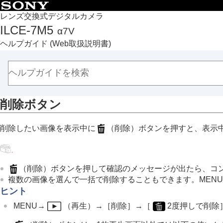
目次
レンズ交換式デジタルカメラ
ILCE-7M5
α7V
トップページ
ヘルプガイド
(Web取扱説明書)
ヘルプガイドの使いかた
必ずお読みください
本体と付属品を確認する
各部の名称
削除ボタン
本機の基本操作
タッチパネル
削除したい画像を表示中に
（
削除
）ボタンを押すと、表示
タッチ機能アイコン
コントロールホイール
マルチセレクター
（
削除
）ボタンを押して確認のメッセージが出たら、コ
静止画/動画/S&Q切換ダイヤルとモード
複数の画像を選んで一括で削除することもできます。
MENU
MENUボタン
ヒント
メインメニュー（撮影設定一覧）
MENU
→
（
再生
）→
［削除］
→
［
2度押しで削除
Fn（ファンクション）ボタン