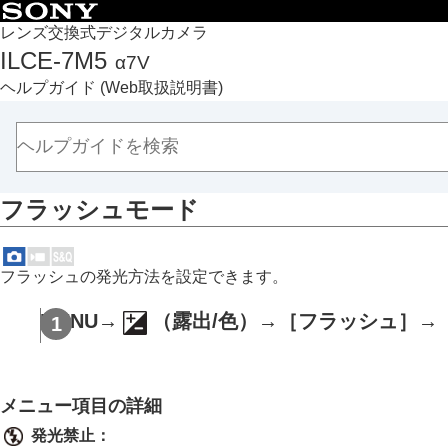
目次
レンズ交換式デジタルカメラ
ILCE-7M5
α7V
トップページ
ヘルプガイド
(Web取扱説明書)
ヘルプガイドの使いかた
必ずお読みください
本体と付属品を確認する
各部の名称
フラッシュモード
本機の基本操作
準備/基本的な撮影
MENU一覧から機能を探す
フラッシュの発光方法を設定できます。
撮影機能を活用する
この章の目次
MENU
→
（
露出/色
）→
［フラッシュ］
→
撮影モードを選ぶ
自分撮り動画やVlog撮影に便利な機能
フォーカス（ピント）を合わせる
メニュー項目の詳細
被写体認識AF
発光禁止
：