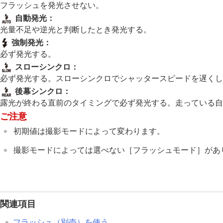
フォーカス機能を使う
フラッシュを発光させない。
露出/測光を調整する
自動発光
：
ISO感度を選ぶ
光量不足や逆光と判断したとき発光する。
ホワイトバランス
強制発光
：
必ず発光する。
Log撮影の設定
スローシンクロ
：
画像に効果を加える
必ず発光する。スローシンクロでシャッタースピードを遅くし
ドライブモードを使う（連写/セルフタイ
後幕シンクロ
：
セルフタイマー
（動画）
露光が終わる直前のタイミングで必ず発光する。走っている自
インターバル撮影機能
ご注意
より高画質の静止画を撮影する
初期値は撮影モードによって変わります。
画質や記録形式を設定する
タッチ機能を使う
撮影モードによっては選べない
［フラッシュモード］
があ
シャッターの設定
ズームする
フラッシュを使う
関連項目
フラッシュ（別売）を使う
フラッシュモード
フラッシュ（別売）を使う