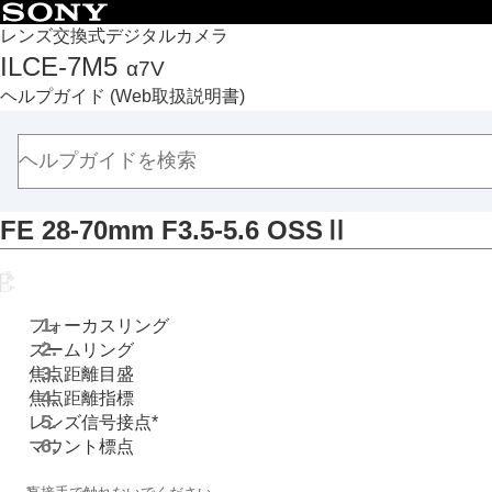
目次
レンズ交換式デジタルカメラ
ILCE-7M5
α7V
トップページ
ヘルプガイド
(Web取扱説明書)
ヘルプガイドの使いかた
必ずお読みください
本体と付属品を確認する
各部の名称
FE 28-70mm F3.5-5.6 OSSⅡ
本体前面
本体背面
本体上面
本体側面
フォーカスリング
本体底面
ズームリング
焦点距離目盛
画面上の基本的なアイコン
焦点距離指標
タッチ機能アイコン
レンズ信号接点*
FE 28-70mm F3.5-5.6 OSSⅡ
マウント標点
本機の基本操作
*