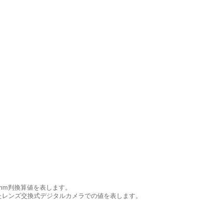
5mm判換算値を表します。
したレンズ交換式デジタルカメラでの値を表します。