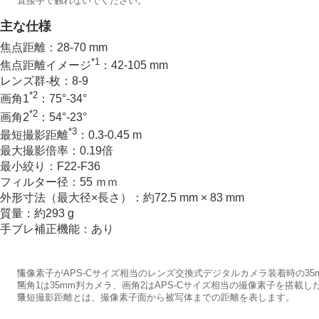
直接手で触れないでください。
準備/基本的な撮影
主な仕様
MENU一覧から機能を探す
撮影機能を活用する
焦点距離：28-70 mm
*1
焦点距離イメージ
：42-105 mm
カメラをカスタマイズする
レンズ群-枚：8-9
再生する
*2
画角1
：75°-34°
カメラの設定を変更する
*2
画角2
：54°-23°
スマートフォンでできること
*3
最短撮影距離
：0.3-0.45 m
パソコンでできること
最大撮影倍率：0.19倍
クラウドサービスを利用する
最小絞り：F22-F36
資料
フィルター径：55 ｍｍ
外形寸法（最大径×長さ）：約72.5 mm × 83 mm
故障かな？と思ったら
質量：約293 g
手ブレ補正機能：あり
*1
撮像素子がAPS-Cサイズ相当のレンズ交換式デジタルカメラ装着時の3
*2
画角1は35mm判カメラ、画角2はAPS-Cサイズ相当の撮像素子を搭載
*3
最短撮影距離とは、撮像素子面から被写体までの距離を表します。