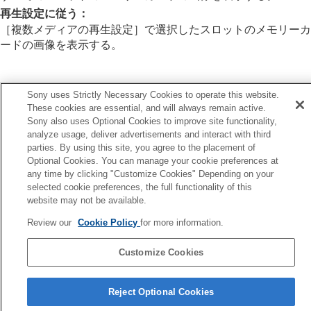
記録画像を自動的に回転させる（
記録画像の
再生設定に従う
：
回転表示
）
［複数メディアの再生設定］
で選択したスロットのメモリーカ
動画を再生する
ードの画像を表示する。
再生/モニタリング音量
4ch音声のモニタリング
（動画）
スライドショーで再生する（
スライドショ
関連項目
ー
）
Sony uses Strictly Necessary Cookies to operate this website.
インターバル連続再生
These cookies are essential, and will always remain active.
複数メディアの再生設定
インターバル再生速度
Sony also uses Optional Cookies to improve site functionality,
analyze usage, deliver advertisements and interact with third
画像の表示方法を変える
前へ
parties. By using this site, you agree to the placement of
画像間をジャンプ移動する方法を設定する（
画像
数メディアの再生設定
Optional Cookies. You can manage your cookie preferences at
送り設定
）
any time by clicking "Customize Cookies" Depending on your
次へ
selected cookie preferences, the full functionality of this
撮影した画像を保護する（
プロテクト
）
静止画を再生す
website may not be available.
画像に情報を追加する
TP1002160260
トリミング
Review our
Cookie Policy
for more information.
動画から静止画を切り出す
メモリーカード間で画像をコピーする（
コピー
）
Customize Cookies
画像を削除する
テレビと接続して画像を見る
言語選択ページへ
Reject Optional Cookies
カメラの設定を変更する
5-069-971-01(4)
スマートフォンでできること