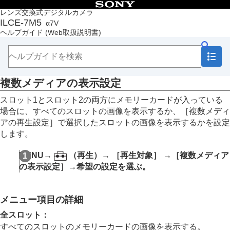
目次
レンズ交換式デジタルカメラ
ILCE-7M5
α7V
トップページ
ヘルプガイド
(Web取扱説明書)
ヘルプガイドの使いかた
必ずお読みください
本体と付属品を確認する
各部の名称
複数メディアの表示設定
本機の基本操作
準備/基本的な撮影
スロット1とスロット2の両方にメモリーカードが入っている
MENU一覧から機能を探す
場合に、すべてのスロットの画像を表示するか、
［複数メディ
撮影機能を活用する
アの再生設定］
で選択したスロットの画像を表示するかを設定
カメラをカスタマイズする
します。
再生する
この章の目次
MENU
→
（
再生
）→
［再生対象］
→
［複数メディア
画像を見る
の表示設定］
→希望の設定を選ぶ。
複数メディアの再生設定
複数メディアの表示設定
静止画を再生する
メニュー項目の詳細
再生画像を拡大する（拡大）
拡大の初期倍率
全スロット：
拡大の初期位置
すべてのスロットのメモリーカードの画像を表示する。