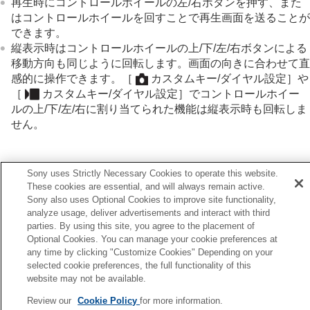
再生時にコントロールホイールの左/右ボタンを押す、また
前ダイヤル・後ダイヤル（L/R）
はコントロールホイールを回すことで再生画面を送ることが
キーボード画面
カメラ内ガイド
できます。
アクセシビリティ機能
縦表示時はコントロールホイールの上/下/左/右ボタンによる
移動方向も同じように回転します。画面の向きに合わせて直
準備/基本的な撮影
感的に操作できます。
［
カスタムキー/ダイヤル設定］
や
MENU一覧から機能を探す
［
カスタムキー/ダイヤル設定］
でコントロールホイー
撮影機能を活用する
ルの上/下/左/右に割り当てられた機能は縦表示時も回転しま
カメラをカスタマイズする
せん。
再生する
カメラの設定を変更する
スマートフォンでできること
関連項目
Sony uses Strictly Necessary Cookies to operate this website.
パソコンでできること
These cookies are essential, and will always remain active.
よく使う機能をボタンやダイヤルに割り当てる（
カスタム
クラウドサービスを利用する
Sony also uses Optional Cookies to improve site functionality,
資料
キー/ダイヤル設定
）
analyze usage, deliver advertisements and interact with third
故障かな？と思ったら
一時的にダイヤルの機能を変更する（
マイダイヤル設定
）
parties. By using this site, you agree to the placement of
Optional Cookies. You can manage your cookie preferences at
any time by clicking "Customize Cookies" Depending on your
前へ
selected cookie preferences, the full functionality of this
ッチ機能アイコン
website may not be available.
次へ
Review our
Cookie Policy
for more information.
マルチセレクタ