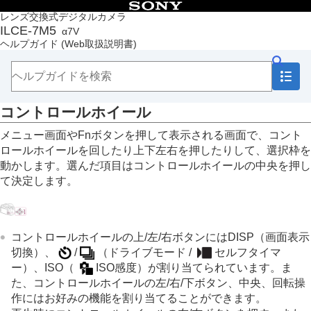
目次
レンズ交換式デジタルカメラ
ILCE-7M5
α7V
トップページ
ヘルプガイド
(Web取扱説明書)
ヘルプガイドの使いかた
必ずお読みください
本体と付属品を確認する
各部の名称
コントロールホイール
本機の基本操作
タッチパネル
メニュー画面やFnボタンを押して表示される画面で、コント
タッチ機能アイコン
ロールホイールを回したり上下左右を押したりして、選択枠を
コントロールホイール
動かします。選んだ項目はコントロールホイールの中央を押し
マルチセレクター
て決定します。
静止画/動画/S&Q切換ダイヤルとモードダイヤル
MENUボタン
メインメニュー（撮影設定一覧）
Fn（ファンクション）ボタン
コントロールホイールの上/左/右ボタンには
DISP
（画面表示
C（カスタム）ボタン
切換）、
/
（
ドライブモード
/
セルフタイマ
DISP（画面表示切換）ボタン
ー
）、ISO（
ISO感度
）が割り当てられています。ま
削除ボタン
た、コントロールホイールの左/右/下ボタン、中央、回転操
AELボタン
作にはお好みの機能を割り当てることができます。
AF-ONボタン