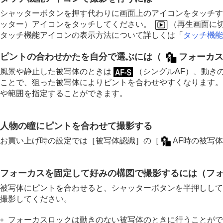
シャッターボタンを押す代わりに画面上のアイコンをタッチす
ッター）アイコンをタッチしてください。
（再生画面に
タッチ機能アイコンの表示方法について詳しくは「
タッチ機能
ピントの合わせかたを自分で選ぶには（
フォーカ
風景や静止した被写体のときは
（
シングルAF
）、動き
ことで、狙った被写体によりピントを合わせやすくなります。
や範囲を指定することができます。
人物の瞳にピントを合わせて撮影する
お買い上げ時の設定では
［被写体認識］
の
［
AF時の被写
フォーカスを固定して好みの構図で撮影するには（フ
被写体にピントを合わせると、シャッターボタンを半押しして
撮影してください。
フォーカスロックは動きのない被写体のときに行うことがで