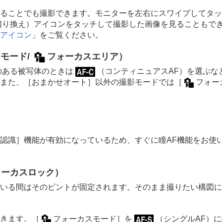
ることでも撮影できます。モニターを左右にスワイプしてタッ
切り換え）アイコンをタッチして撮影した画像を見ることもで
アイコン
」をご覧ください。
スモード
/
フォーカスエリア
）
のある被写体のときは
（
コンティニュアスAF
）を選ぶな
また、
［おまかせオート］
以外の撮影モードでは
［
フォー
体認識］
機能が有効になっているため、すぐに瞳AF機能をお使
ォーカスロック）
いる間はそのピントが固定されます。そのまま撮りたい構図に
きます。
［
フォーカスモード］
を
（
シングルAF
）に