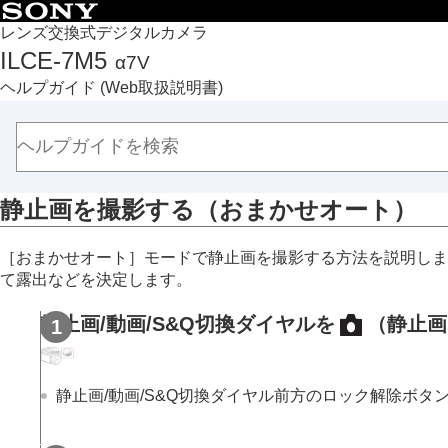
目次
レンズ交換式デジタルカメラ
ILCE-7M5
α7V
トップページ
ヘルプガイド
(Web取扱説明書)
ヘルプガイドの使いかた
必ずお読みください
本体と付属品を確認する
各部の名称
静止画を撮影する（おまかせオート）
本機の基本操作
準備/基本的な撮影
［おまかせオート］
モードで静止画を撮影する方法を説明しま
充電する
て露出などを決定します。
USB給電でカメラを使う
使用できるメモリーカード
静止画/動画/S&Q切換ダイヤルを
（静止画
メモリーカードをカメラに入れる/取り出
レンズを取り付ける/取りはずす
静止画/動画/S&Q切換ダイヤル前方のロック解除ボタ
カメラの初期設定を行う
基本的な撮影