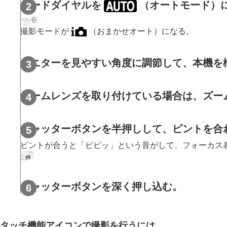
撮影前に確認すること
モードダイヤルを
（
オートモード
）
静止画を撮影する（おまかせオート
動画を撮影する （
おまかせオート
）
撮影モードが
（
おまかせオート
）になる。
MENU一覧から機能を探す
撮影機能を活用する
モニターを見やすい角度に調節して、本機を
カメラをカスタマイズする
再生する
ズームレンズを取り付けている場合は、ズー
カメラの設定を変更する
スマートフォンでできること
シャッターボタンを半押しして、ピントを合
パソコンでできること
クラウドサービスを利用する
ピントが合うと「ピピッ」という音がして、フォーカス
資料
故障かな？と思ったら
シャッターボタンを深く押し込む。
タッチ機能アイコンで撮影を行うには