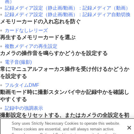
画）
カメラをカスタマイズする
記録メディア設定
（静止画/動画）：
記録メディア
（動画）
再生する
記録メディア設定
（静止画/動画）：
記録メディア自動切換
カメラの設定を変更する
メモリーカードの入れ忘れを防ぐ
スマートフォンでできること
パソコンでできること
カードなしレリーズ
クラウドサービスを利用する
再生するメモリーカードを選ぶ
資料
複数メディアの再生設定
故障かな？と思ったら
カメラの操作音を鳴らすかどうかを設定する
電子音(撮影)
常にマニュアルフォーカス操作を受け付けるかどうか
を設定する
フルタイムDMF
動画モード時に撮影スタンバイ中か記録中かを確認し
やすくする
記録中の強調表示
撮影設定をリセットする、またはカメラの全設定を初
期化する
Sony uses Strictly Necessary Cookies to operate this website.
These cookies are essential, and will always remain active.
設定リセット