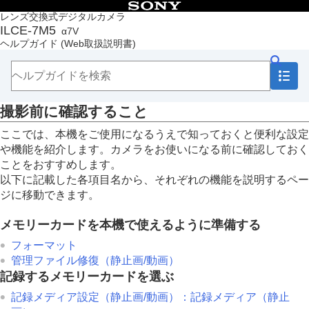
目次
レンズ交換式デジタルカメラ
ILCE-7M5
α7V
トップページ
ヘルプガイド
(Web取扱説明書)
ヘルプガイドの使いかた
必ずお読みください
本体と付属品を確認する
各部の名称
撮影前に確認すること
本機の基本操作
準備/基本的な撮影
ここでは、本機をご使用になるうえで知っておくと便利な設定
充電する
や機能を紹介します。カメラをお使いになる前に確認しておく
USB給電でカメラを使う
ことをおすすめします。
使用できるメモリーカード
以下に記載した各項目名から、それぞれの機能を説明するペー
メモリーカードをカメラに入れる/取り出す
ジに移動できます。
レンズを取り付ける/取りはずす
カメラの初期設定を行う
メモリーカードを本機で使えるように準備する
基本的な撮影
撮影前に確認すること
フォーマット
静止画を撮影する（おまかせオート）
管理ファイル修復
（静止画/動画）
動画を撮影する （
おまかせオート
）
記録するメモリーカードを選ぶ
MENU一覧から機能を探す
記録メディア設定
（静止画/動画）：
記録メディア
（静止
撮影機能を活用する