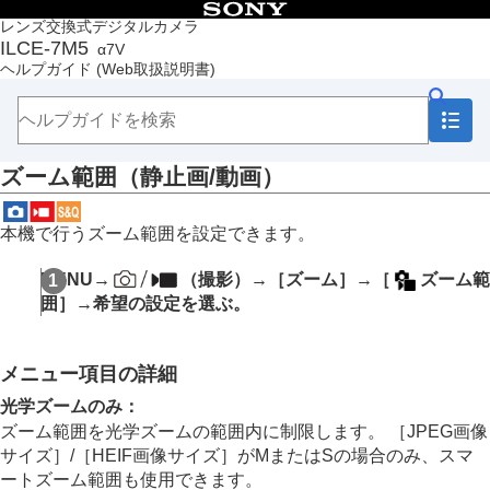
目次
レンズ交換式デジタルカメラ
ILCE-7M5
α7V
トップページ
ヘルプガイド
(Web取扱説明書)
ヘルプガイドの使いかた
必ずお読みください
本体と付属品を確認する
各部の名称
ズーム範囲
（静止画/動画）
本機の基本操作
準備/基本的な撮影
MENU一覧から機能を探す
本機で行うズーム範囲を設定できます。
撮影機能を活用する
この章の目次
MENU
→
（
撮影
）→
［ズーム］
→
［
ズーム範
撮影モードを選ぶ
囲］
→希望の設定を選ぶ。
自分撮り動画やVlog撮影に便利な機能
フォーカス（ピント）を合わせる
被写体認識AF
メニュー項目の詳細
フォーカス機能を使う
露出/測光を調整する
光学ズームのみ
：
ISO感度を選ぶ
ズーム範囲を光学ズームの範囲内に制限します。
［JPEG画像
ホワイトバランス
サイズ］
/
［HEIF画像サイズ］
がMまたはSの場合のみ、スマ
Log撮影の設定
ートズーム範囲も使用できます。