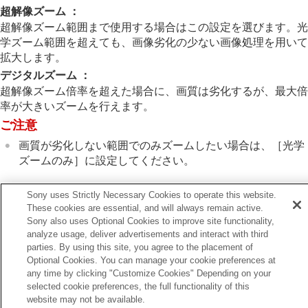
画像に効果を加える
超解像ズーム
：
ドライブモードを使う（連写/セルフタイマー）
超解像ズーム範囲まで使用する場合はこの設定を選びます。光
セルフタイマー
（動画）
学ズーム範囲を超えても、画像劣化の少ない画像処理を用いて
インターバル撮影機能
拡大します。
より高画質の静止画を撮影する
デジタルズーム
：
画質や記録形式を設定する
タッチ機能を使う
超解像ズーム倍率を超えた場合に、画質は劣化するが、最大倍
シャッターの設定
率が大きいズームを行えます。
ズームする
ご注意
本機で使用できるズームの種類
画質が劣化しない範囲でのみズームしたい場合は、
［光学
超解像ズーム/デジタルズーム（ズーム）
ズームのみ］
に設定してください。
ズーム範囲
（静止画/動画）
カスタムキーズームスピード
（静止画/動画）
リモートズームスピード
（静止画/動画）
Sony uses Strictly Necessary Cookies to operate this website.
ズーム倍率について
関連項目
These cookies are essential, and will always remain active.
ズームリング操作方向
Sony also uses Optional Cookies to improve site functionality,
本機で使用できるズームの種類
analyze usage, deliver advertisements and interact with third
フラッシュを使う
ズーム倍率について
parties. By using this site, you agree to the placement of
手ブレを補正する
Optional Cookies. You can manage your cookie preferences at
レンズ補正
（静止画/動画）
any time by clicking "Customize Cookies" Depending on your
前へ
ノイズリダクション
selected cookie preferences, the full functionality of this
解像ズーム/デジタルズーム（ズーム）
撮影中の画面表示を設定する
website may not be available.