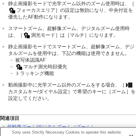
静止画撮影モードで光学ズーム以外のズーム使用時は、
［
フォーカスエリア］
の設定は無効になり、中央付近を
優先したAF動作になります。
スマートズーム、超解像ズーム、デジタルズーム使用時
は、
［
測光モード］
は
［マルチ］
になります。
静止画撮影モードでスマートズーム、超解像ズーム、デジ
タルズームを使用中は、下記の機能は使用できません。
被写体認識AF
マルチ測光時顔優先
トラッキング機能
動画撮影中に光学ズーム以外のズームをする場合、
［
カスタムキー/ダイヤル設定］
で希望のキーに
［ズーム］
を
設定してください。
関連項目
超解像ズーム/デジタルズーム（ズーム）
Sony uses Strictly Necessary Cookies to operate this website.
ズーム範囲
（静止画/動画）