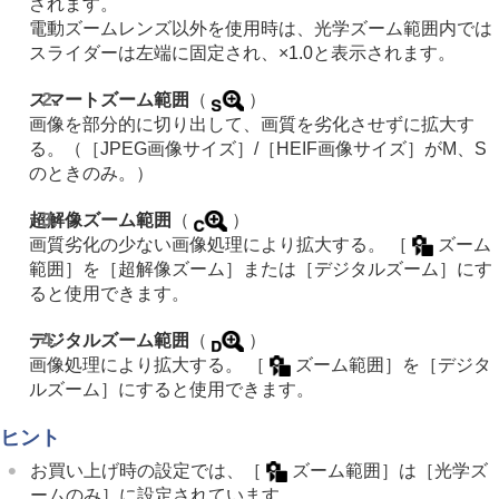
されます。
画像に効果を加える
電動ズームレンズ以外を使用時は、光学ズーム範囲内では
ドライブモードを使う（連写/セルフタイマー）
セルフタイマー
（動画）
スライダーは左端に固定され、×1.0と表示されます。
インターバル撮影機能
より高画質の静止画を撮影する
スマートズーム範囲
（
）
画質や記録形式を設定する
画像を部分的に切り出して、画質を劣化させずに拡大す
タッチ機能を使う
る。（
［JPEG画像サイズ］
/
［HEIF画像サイズ］
がM、S
シャッターの設定
のときのみ。）
ズームする
本機で使用できるズームの種類
超解像ズーム範囲
（
）
超解像ズーム/デジタルズーム（ズーム）
画質劣化の少ない画像処理により拡大する。
［
ズーム
ズーム範囲
（静止画/動画）
範囲］
を
［超解像ズーム］
または
［デジタルズーム］
にす
カスタムキーズームスピード
（静止画/動画）
ると使用できます。
リモートズームスピード
（静止画/動画）
ズーム倍率について
デジタルズーム範囲
（
）
ズームリング操作方向
画像処理により拡大する。
［
ズーム範囲］
を
［デジタ
フラッシュを使う
ルズーム］
にすると使用できます。
手ブレを補正する
レンズ補正
（静止画/動画）
ヒント
ノイズリダクション
お買い上げ時の設定では、
［
ズーム範囲］
は
［光学ズ
撮影中の画面表示を設定する
ームのみ］
に設定されています。