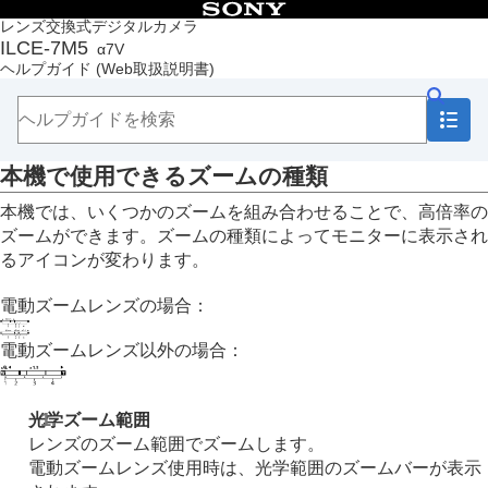
目次
レンズ交換式デジタルカメラ
ILCE-7M5
α7V
トップページ
ヘルプガイド
(Web取扱説明書)
ヘルプガイドの使いかた
必ずお読みください
本体と付属品を確認する
各部の名称
本機で使用できるズームの種類
本機の基本操作
準備/基本的な撮影
本機では、いくつかのズームを組み合わせることで、高倍率の
MENU一覧から機能を探す
ズームができます。ズームの種類によってモニターに表示され
撮影機能を活用する
るアイコンが変わります。
この章の目次
撮影モードを選ぶ
電動ズームレンズの場合：
自分撮り動画やVlog撮影に便利な機能
フォーカス（ピント）を合わせる
電動ズームレンズ以外の場合：
被写体認識AF
フォーカス機能を使う
露出/測光を調整する
光学ズーム範囲
ISO感度を選ぶ
レンズのズーム範囲でズームします。
ホワイトバランス
電動ズームレンズ使用時は、光学範囲のズームバーが表示
Log撮影の設定