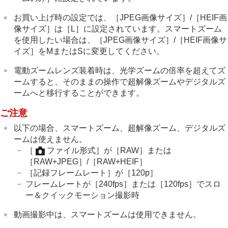
動画の音声を記録する
動画を撮影しながら静止画を切り出す
お買い上げ時の設定では、
［JPEG画像サイズ］
/
［HEIF画
TC/UB設定
像サイズ］
は
［L］
に設定されています。スマートズーム
画像と音声をライブ配信する
を使用したい場合は、
［JPEG画像サイズ］
/
［HEIF画像サ
カメラをカスタマイズする
イズ］
をMまたはSに変更してください。
再生する
カメラの設定を変更する
電動ズームレンズ装着時は、光学ズームの倍率を超えてズ
スマートフォンでできること
ームすると、そのままの操作で超解像ズームやデジタルズ
パソコンでできること
ームへと移行することができます。
クラウドサービスを利用する
資料
ご注意
故障かな？と思ったら
以下の場合、スマートズーム、超解像ズーム、デジタルズ
ームは使えません。
［
ファイル形式］
が
［RAW］
または
［RAW+JPEG］
/
［RAW+HEIF］
［記録フレームレート］
が
［120p］
フレームレートが
［240fps］
または
［120fps］
でスロ
ー＆クイックモーション撮影時
動画撮影中は、スマートズームは使用できません。