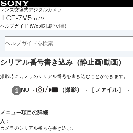
目次
レンズ交換式デジタルカメラ
ILCE-7M5
α7V
トップページ
ヘルプガイド
(Web取扱説明書)
ヘルプガイドの使いかた
必ずお読みください
本体と付属品を確認する
各部の名称
シリアル番号書き込み
（静止画/動画）
本機の基本操作
準備/基本的な撮影
撮影時にカメラのシリアル番号を書き込むことができます。
MENU一覧から機能を探す
撮影機能を活用する
MENU
→
（
撮影
）→
［ファイル］
→
カメラをカスタマイズする
再生する
カメラの設定を変更する
メニュー項目の詳細
メモリーカードの設定
入
：
ファイルの設定
カメラのシリアル番号を書き込む。