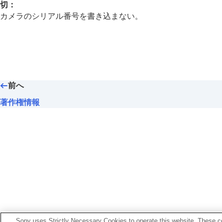
ファイル/フォルダー設定
切
：
記録フォルダー選択
カメラのシリアル番号を書き込まない。
フォルダー新規作成
ファイル設定
IPTC情報
著作権情報
シリアル番号書き込み
（静止画/動画
前へ
ネットワークの設定
著作権情報
ファインダー/モニターの設定
電力設定
USB設定
外部出力設定
一般設定
スマートフォンでできること
パソコンでできること
クラウドサービスを利用する
資料
Sony uses Strictly Necessary Cookies to operate this website. These co