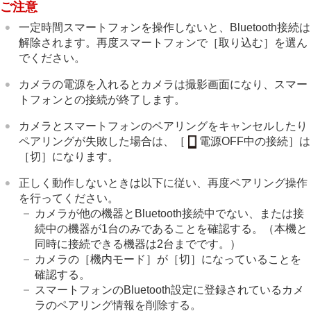
ご注意
一定時間スマートフォンを操作しないと、Bluetooth接続は
解除されます。再度スマートフォンで
［取り込む］
を選ん
でください。
カメラの電源を入れるとカメラは撮影画面になり、スマー
トフォンとの接続が終了します。
カメラとスマートフォンのペアリングをキャンセルしたり
ペアリングが失敗した場合は、
［
電源OFF中の接続］
は
［切］
になります。
正しく動作しないときは以下に従い、再度ペアリング操作
を行ってください。
カメラが他の機器とBluetooth接続中でない、または接
続中の機器が1台のみであることを確認する。（本機と
同時に接続できる機器は2台までです。）
カメラの
［機内モード］
が
［切］
になっていることを
確認する。
スマートフォンのBluetooth設定に登録されているカメ
ラのペアリング情報を削除する。