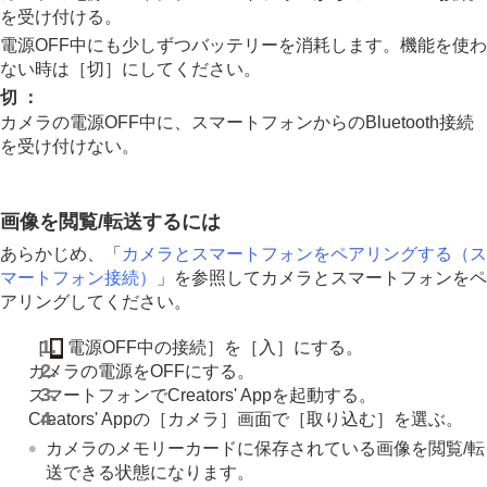
カメラの電源OFF中に接続する
を受け付ける。
電源OFF中の接続
（スマートフォン）
電源OFF中にも少しずつバッテリーを消耗します。機能を使わ
スマートフォンから位置情報を取得する
ない時は
［切］
にしてください。
パソコンでできること
切
：
クラウドサービスを利用する
カメラの電源OFF中に、スマートフォンからのBluetooth接続
資料
を受け付けない。
故障かな？と思ったら
画像を閲覧/転送するには
あらかじめ、「
カメラとスマートフォンをペアリングする（
ス
マートフォン接続
）
」を参照してカメラとスマートフォンをペ
アリングしてください。
［
電源OFF中の接続］
を
［入］
にする。
カメラの電源をOFFにする。
スマートフォンでCreators' Appを起動する。
Creators' Appの
［カメラ］
画面で
［取り込む］
を選ぶ。
カメラのメモリーカードに保存されている画像を閲覧/転
送できる状態になります。