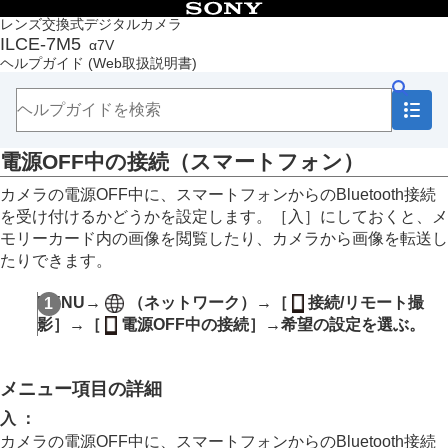
目次
レンズ交換式デジタルカメラ
ILCE-7M5
α7V
トップページ
ヘルプガイド
(Web取扱説明書)
ヘルプガイドの使いかた
必ずお読みください
本体と付属品を確認する
各部の名称
電源OFF中の接続
（スマートフォン）
本機の基本操作
準備/基本的な撮影
カメラの電源OFF中に、スマートフォンからのBluetooth接続
MENU一覧から機能を探す
を受け付けるかどうかを設定します。
［入］
にしておくと、メ
撮影機能を活用する
モリーカード内の画像を閲覧したり、カメラから画像を転送し
カメラをカスタマイズする
たりできます。
再生する
カメラの設定を変更する
MENU→
（
ネットワーク
）→
［
接続/リモート撮
スマートフォンでできること
影］
→
［
電源OFF中の接続］
→希望の設定を選ぶ。
スマートフォンでできること（Creators' App）
Monitor & Control
カメラとスマートフォンをペアリングする（
スマ
メニュー項目の詳細
ートフォン接続
）
スマートフォンをリモコンとして使う
入
：
スマートフォンに画像を転送する
カメラの電源OFF中に、スマートフォンからのBluetooth接続