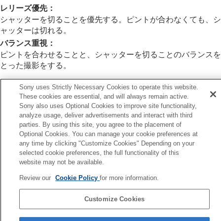
フォーカスエリア限定
（静止画/動画）
レリーズ優先
：
フォーカス位置の循環
（静止画/動画）
シャッターを切ることを優先する。ピントが合わなくても、シ
AF枠の移動量
（静止画/動画）
ャッターは切れる。
フォーカスエリア枠色
（静止画/動画）
バランス重視
：
フォーカスエリア自動消灯
トラッキング中エリア枠表示
ピントを合わせることと、シャッターを切ることのバランスを
AF-Cエリア表示
とった撮影をする。
位相差AFエリア表示
横切りへのAF特性
Sony uses Strictly Necessary Cookies to operate this website.
速度変化へのAF追従
These cookies are essential, and will always remain active.
関連項目
Sony also uses Optional Cookies to improve site functionality,
AFトランジション速度
ピント合わせの方法を選ぶ（
フォーカスモード
）
analyze usage, deliver advertisements and interact with third
AF乗り移り感度
parties. By using this site, you agree to the placement of
AF-S時の優先設定
AFアシスト
Optional Cookies. You can manage your cookie preferences at
AF/MF切換
any time by clicking "Customize Cookies" Depending on your
フルタイムDMF
前へ
selected cookie preferences, the full functionality of this
シャッター半押しAF
F-S時の優先設定
website may not be available.
AFオン
次へ
Review our
Cookie Policy
for more information.
フォーカスホールド
AF補
AF-S時の優先設定
TP1002131821
AF-C時の優先設定
Customize Cookies
AF補助光
言語選択ページへ
AF時の絞り駆動