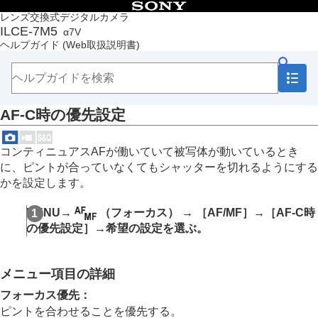
目次
レンズ交換式デジタルカメラ
ILCE-7M5
α7V
トップページ
ヘルプガイド
(Web取扱説明書)
ヘルプガイドの使いかた
必ずお読みください
本体と付属品を確認する
各部の名称
AF-C時の優先設定
本機の基本操作
準備/基本的な撮影
MENU一覧から機能を探す
コンティニュアスAFが働いていて被写体が動いているとき
撮影機能を活用する
に、ピントが合っていなくてもシャッターを切れるようにする
この章の目次
かを設定します。
撮影モードを選ぶ
自分撮り動画やVlog撮影に便利な機能
MENU
→
（
フォーカス
） →
［AF/MF］
→
［AF-C時
フォーカス（ピント）を合わせる
の優先設定］
→希望の設定を選ぶ。
被写体認識AF
フォーカス機能を使う
フォーカススタンダード
メニュー項目の詳細
縦横フォーカスエリア切換
フォーカスエリア登録機能
フォーカス優先
：
登録フォーカスエリア消去
ピントを合わせることを優先する。