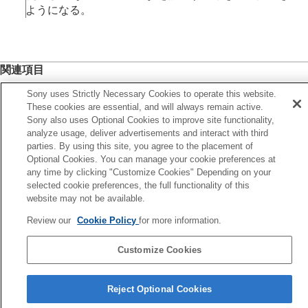
レーティング カスタムキー設定
ようになる。
クリップフラグ
画像を回転する（
回転
）
トリミング
動画から静止画を切り出す
関連項目
メモリーカード間で画像をコピーする（
コピー
）
レーティング
画像を削除する
Sony uses Strictly Necessary Cookies to operate this website.
These cookies are essential, and will always remain active.
テレビと接続して画像を見る
よく使う機能をボタンやダイヤルに割り当てる（
カスタム
Sony also uses Optional Cookies to improve site functionality,
キー/ダイヤル設定
）
カメラの設定を変更する
analyze usage, deliver advertisements and interact with third
スマートフォンでできること
parties. By using this site, you agree to the placement of
パソコンでできること
前へ
Optional Cookies. You can manage your cookie preferences at
クラウドサービスを利用する
any time by clicking "Customize Cookies" Depending on your
ーティング
資料
selected cookie preferences, the full functionality of this
次へ
故障かな？と思ったら
website may not be available.
クリップフラ
TP1002148315
Review our
Cookie Policy
for more information.
Customize Cookies
言語選択ページへ
Reject Optional Cookies
5-069-971-01(4)