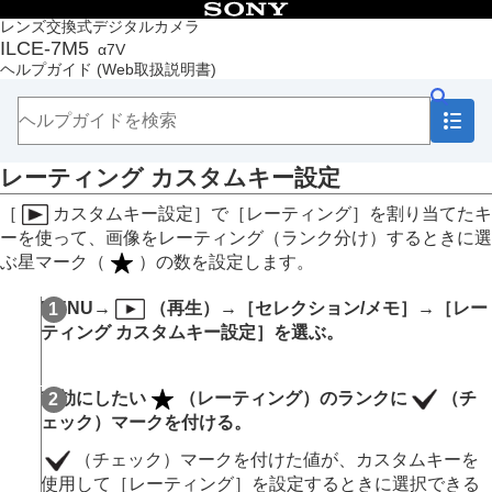
目次
レンズ交換式デジタルカメラ
ILCE-7M5
α7V
トップページ
ヘルプガイド
(Web取扱説明書)
ヘルプガイドの使いかた
必ずお読みください
本体と付属品を確認する
各部の名称
レーティング カスタムキー設定
本機の基本操作
準備/基本的な撮影
［
カスタムキー設定］
で
［レーティング］
を割り当てたキ
MENU一覧から機能を探す
ーを使って、画像をレーティング（ランク分け）するときに選
撮影機能を活用する
ぶ星マーク（
）の数を設定します。
カメラをカスタマイズする
再生する
MENU
→
（
再生
）→
［セレクション/メモ］
→
［レー
この章の目次
ティング カスタムキー設定］
を選ぶ。
画像を見る
画像の表示方法を変える
画像間をジャンプ移動する方法を設定する（
画像
有効にしたい
（レーティング）のランクに
（チ
送り設定
）
ェック）マークを付ける。
撮影した画像を保護する（
プロテクト
）
画像に情報を追加する
（チェック）マークを付けた値が、カスタムキーを
レーティング
使用して
［レーティング］
を設定するときに選択できる