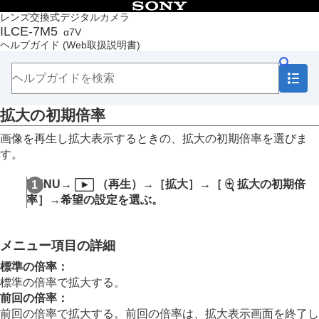
目次
レンズ交換式デジタルカメラ
ILCE-7M5
α7V
トップページ
ヘルプガイド
(Web取扱説明書)
ヘルプガイドの使いかた
必ずお読みください
本体と付属品を確認する
各部の名称
拡大の初期倍率
本機の基本操作
準備/基本的な撮影
画像を再生し拡大表示するときの、拡大の初期倍率を選びま
MENU一覧から機能を探す
す。
撮影機能を活用する
カメラをカスタマイズする
MENU
→
（
再生
）→
［拡大］
→
［
拡大の初期倍
再生する
率］
→希望の設定を選ぶ。
この章の目次
画像を見る
複数メディアの再生設定
メニュー項目の詳細
複数メディアの表示設定
静止画を再生する
標準の倍率
：
再生画像を拡大する（拡大）
標準の倍率で拡大する。
拡大の初期倍率
前回の倍率
：
拡大の初期位置
前回の倍率で拡大する。前回の倍率は、拡大表示画面を終了し