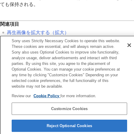
記録画像を自動的に回転させる（
記録画像の
ても保持される。
回転表示
）
動画を再生する
再生/モニタリング音量
関連項目
4ch音声のモニタリング
（動画）
再生画像を拡大する（拡大）
スライドショーで再生する（
スライドショ
ー
）
拡大の初期位置
Sony uses Strictly Necessary Cookies to operate this website.
インターバル連続再生
These cookies are essential, and will always remain active.
インターバル再生速度
Sony also uses Optional Cookies to improve site functionality,
前へ
analyze usage, deliver advertisements and interact with third
画像の表示方法を変える
生画像を拡大する（拡大）
parties. By using this site, you agree to the placement of
画像間をジャンプ移動する方法を設定する（
画像
次へ
Optional Cookies. You can manage your cookie preferences at
送り設定
）
any time by clicking "Customize Cookies" Depending on your
拡大の初期位
selected cookie preferences, the full functionality of this
撮影した画像を保護する（
プロテクト
）
TP1002142274
website may not be available.
画像に情報を追加する
トリミング
Review our
Cookie Policy
for more information.
動画から静止画を切り出す
メモリーカード間で画像をコピーする（
コピー
）
Customize Cookies
画像を削除する
テレビと接続して画像を見る
言語選択ページへ
Reject Optional Cookies
カメラの設定を変更する
5-069-971-01(4)
スマートフォンでできること