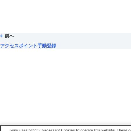
ネットワークの設定
Wi-Fi接続
アクセスポイント簡単登録
アクセスポイント手動登録
Wi-Fi周波数帯
前へ
Wi-Fi情報表示
アクセスポイント手動登録
SSID・PWリセット
Bluetooth設定
Bluetoothリモコン
有線LAN
（USB LAN）
USB LAN/テザリング
機内モード
機器名称変更
ルート証明書の読み込み
アクセス認証設定
アクセス認証情報
Wi-Fi Direct設定
Sony uses Strictly Necessary Cookies to operate this website. These co