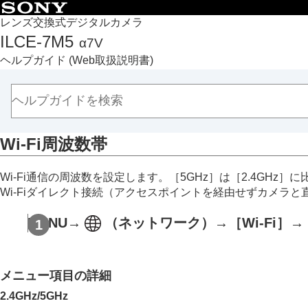
目次
レンズ交換式デジタルカメラ
ILCE-7M5
α7V
トップページ
ヘルプガイド
(Web取扱説明書)
ヘルプガイドの使いかた
必ずお読みください
本体と付属品を確認する
各部の名称
Wi-Fi周波数帯
本機の基本操作
準備/基本的な撮影
Wi-Fi通信の周波数を設定します。
［5GHz］
は
［2.4GHz］
に
MENU一覧から機能を探す
Wi-Fiダイレクト接続（アクセスポイントを経由せずカメラ
撮影機能を活用する
カメラをカスタマイズする
MENU
→
（
ネットワーク
）→
［Wi-Fi］
→
再生する
カメラの設定を変更する
メモリーカードの設定
メニュー項目の詳細
ファイルの設定
2.4GHz
/
5GHz