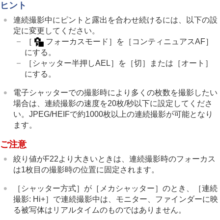
ヒント
連続撮影中にピントと露出を合わせ続けるには、以下の設
定に変更してください。
［
フォーカスモード］
を
［コンティニュアスAF］
にする。
［シャッター半押しAEL］
を
［切］
または
［オート］
にする。
電子シャッターでの撮影時により多くの枚数を撮影したい
場合は、連続撮影の速度を20枚/秒以下に設定してくださ
い。JPEG/HEIFで約1000枚以上の連続撮影が可能となり
ます。
ご注意
絞り値がF22より大きいときは、連続撮影時のフォーカス
は1枚目の撮影時の位置に固定されます。
［シャッター方式］
が
［メカシャッター］
のとき、
［連続
撮影: Hi+］
で連続撮影中は、モニター、ファインダーに映
る被写体はリアルタイムのものではありません。