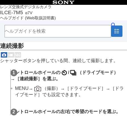
目次
レンズ交換式デジタルカメラ
ILCE-7M5
α7V
トップページ
ヘルプガイド
(Web取扱説明書)
ヘルプガイドの使いかた
必ずお読みください
本体と付属品を確認する
各部の名称
連続撮影
本機の基本操作
準備/基本的な撮影
MENU一覧から機能を探す
シャッターボタンを押している間、連続して撮影します。
撮影機能を活用する
この章の目次
コントロールホイールの
/
（
ドライブモード
）
撮影モードを選ぶ
→
［連続撮影］
を選ぶ。
自分撮り動画やVlog撮影に便利な機能
フォーカス（ピント）を合わせる
MENU
→
（
撮影
）→
［ドライブモード］
→
［ドラ
被写体認識AF
イブモード］
でも設定できます。
フォーカス機能を使う
露出/測光を調整する
ISO感度を選ぶ
コントロールホイールの左/右で希望のモードを選ぶ。
ホワイトバランス
Log撮影の設定