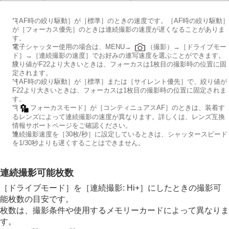
画質や記録形式を設定する
タッチ機能を使う
*1
［AF時の絞り駆動］
が
［標準］
のときの速度です。
［AF時の絞り駆動］
シャッターの設定
が
［フォーカス優先］
のときは連続撮影の速度が遅くなることがありま
す。
ズームする
*2
電子シャッター使用の場合は、MENU→
（
撮影
）→
［ドライブモー
フラッシュを使う
ド］
→
［連続撮影の速度］
でお好みの連写速度を選ぶことができます。
手ブレを補正する
*3
絞り値がF22より大きいときは、フォーカスは1枚目の撮影時の位置に固
レンズ補正
（静止画/動画）
定されます。
*4
［AF時の絞り駆動］
が
［標準］
または
［サイレント優先］
で、絞り値が
ノイズリダクション
F22より大きいときは、フォーカスは1枚目の撮影時の位置に固定されま
撮影中の画面表示を設定する
す。
動画の音声を記録する
*5
［
フォーカスモード］
が
［コンティニュアスAF］
のときは、装着す
動画を撮影しながら静止画を切り出す
るレンズによって連続撮影の速度が異なります。詳しくは、レンズ互換
TC/UB設定
情報サポートページをご確認ください。
*6
連続撮影速度を
［30枚/秒］
に設定しているときは、シャッタースピード
画像と音声をライブ配信する
を1/30秒よりも遅くすることはできません。
カメラをカスタマイズする
再生する
カメラの設定を変更する
連続撮影可能枚数
スマートフォンでできること
［ドライブモード］
を
［連続撮影: Hi+］
にしたときの撮影可
パソコンでできること
能枚数の目安です。
クラウドサービスを利用する
枚数は、撮影条件や使用するメモリーカードによって異なりま
資料
す。
故障かな？と思ったら