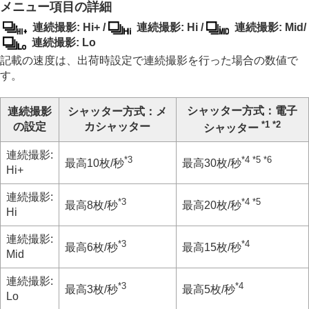
画像に効果を加える
メニュー項目の詳細
ドライブモードを使う（連写/セルフタイマー）
連続撮影: Hi+
/
連続撮影: Hi
/
連続撮影: Mid
/
ドライブモード
連続撮影: Lo
ドライブモード限定
記載の速度は、出荷時設定で連続撮影を行った場合の数値で
連続撮影
す。
連続撮影の速度
連写速度ブースト
プリ撮影設定
シャッター方式
：
電子
連続撮影
シャッター方式
：
メ
撮影時セレクション/メモ
*1
*2
の設定
カシャッター
シャッター
セルフタイマー（1枚）
セルフタイマー（連続）
連続撮影:
*3
*4
*5
*6
連続ブラケット
最高10枚/秒
最高30枚/秒
Hi+
1枚ブラケット
ブラケット撮影時のインジケーター
連続撮影:
*3
*4
*5
最高8枚/秒
最高20枚/秒
フォーカスブラケット
Hi
ホワイトバランスブラケット
DROブラケット
連続撮影:
*3
*4
最高6枚/秒
最高15枚/秒
ブラケット設定
Mid
セルフタイマー
（動画）
連続撮影:
*3
*4
最高3枚/秒
最高5枚/秒
インターバル撮影機能
Lo
より高画質の静止画を撮影する