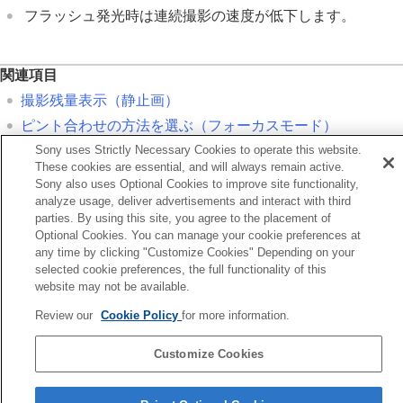
フラッシュ発光時は連続撮影の速度が低下します。
関連項目
撮影残量表示
（静止画）
ピント合わせの方法を選ぶ（
フォーカスモード
）
Sony uses Strictly Necessary Cookies to operate this website.
シャッター半押しAEL
These cookies are essential, and will always remain active.
Sony also uses Optional Cookies to improve site functionality,
前へ
analyze usage, deliver advertisements and interact with third
ライブモード限定
parties. By using this site, you agree to the placement of
Optional Cookies. You can manage your cookie preferences at
次へ
any time by clicking "Customize Cookies" Depending on your
連続撮影の速
selected cookie preferences, the full functionality of this
TP1002125511
website may not be available.
言語選択ページへ
Review our
Cookie Policy
for more information.
5-069-971-01(4)
Customize Cookies
Copyright 2026 Sony Corporation