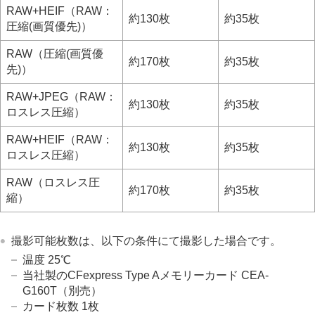
RAW+HEIF
（RAW：
約130枚
約35枚
圧縮(画質優先)
）
RAW（
圧縮(画質優
約170枚
約35枚
先)
）
RAW+JPEG
（RAW：
約130枚
約35枚
ロスレス圧縮
）
RAW+HEIF
（RAW：
約130枚
約35枚
ロスレス圧縮
）
RAW（
ロスレス圧
約170枚
約35枚
縮
）
撮影可能枚数は、以下の条件にて撮影した場合です。
温度 25℃
当社製のCFexpress Type Aメモリーカード CEA-
G160T（別売）
カード枚数 1枚