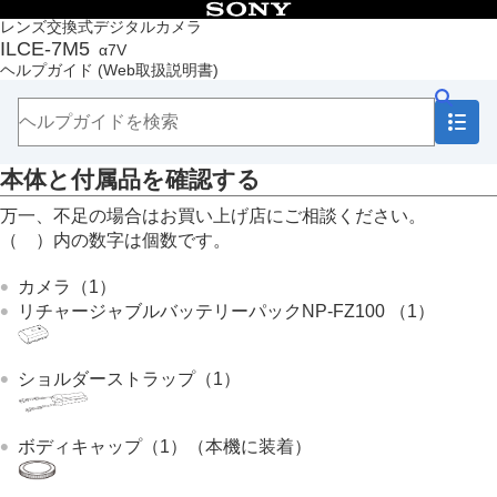
目次
レンズ交換式デジタルカメラ
ILCE-7M5
α7V
トップページ
ヘルプガイド
(Web取扱説明書)
ヘルプガイドの使いかた
必ずお読みください
本体と付属品を確認する
各部の名称
本体と付属品を確認する
本機の基本操作
準備/基本的な撮影
万一、不足の場合はお買い上げ店にご相談ください。
MENU一覧から機能を探す
（ ）内の数字は個数です。
撮影機能を活用する
カメラをカスタマイズする
カメラ（1）
再生する
リチャージャブルバッテリーパックNP-FZ100 （1）
カメラの設定を変更する
スマートフォンでできること
パソコンでできること
ショルダーストラップ（1）
クラウドサービスを利用する
資料
故障かな？と思ったら
ボディキャップ（1）（本機に装着）