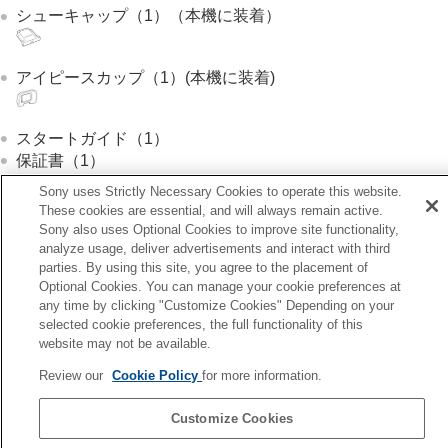
シューキャップ（1）（本機に装着）
アイピースカップ（1）(本機に装着)
スタートガイド（1）
保証書（1）
Sony uses Strictly Necessary Cookies to operate this website.
国や地域によって付属品が異なることがあります。付属品の詳
These cookies are essential, and will always remain active.
細はスタートガイドでご確認ください。
Sony also uses Optional Cookies to improve site functionality,
analyze usage, deliver advertisements and interact with third
parties. By using this site, you agree to the placement of
Optional Cookies. You can manage your cookie preferences at
any time by clicking "Customize Cookies" Depending on your
前へ
selected cookie preferences, the full functionality of this
手入れについて
website may not be available.
次へ
Review our
Cookie Policy
for more information.
本体前
TP1002161051
Customize Cookies