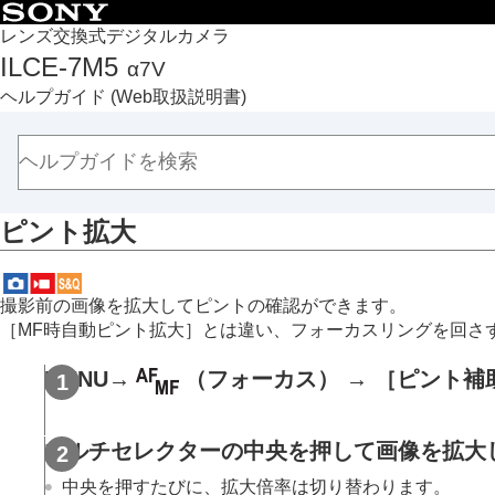
目次
レンズ交換式デジタルカメラ
ILCE-7M5
α7V
トップページ
ヘルプガイド
(Web取扱説明書)
ヘルプガイドの使いかた
必ずお読みください
本体と付属品を確認する
各部の名称
ピント拡大
本機の基本操作
準備/基本的な撮影
MENU一覧から機能を探す
撮影前の画像を拡大してピントの確認ができます。
撮影機能を活用する
［MF時自動ピント拡大］
とは違い、フォーカスリングを回さ
この章の目次
MENU
→
（
フォーカス
） →
［ピント補
撮影モードを選ぶ
自分撮り動画やVlog撮影に便利な機能
フォーカス（ピント）を合わせる
マルチセレクターの中央を押して画像を拡大し
被写体認識AF
中央を押すたびに、拡大倍率は切り替わります。