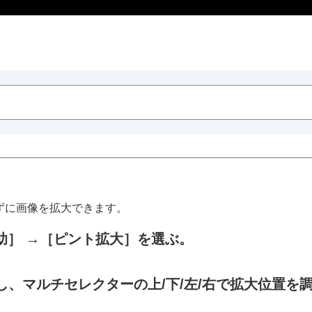
ずに画像を拡大できます。
助］
→
［ピント拡大］
を選ぶ。
、マルチセレクターの上/下/左/右で拡大位置を