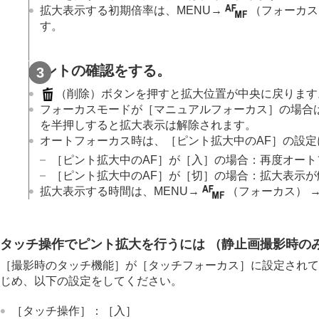
フォーカス機能を使う
拡大表示する初期倍率は、
MENU
→
（
フォーカス
フォーカススタンダード
す。
縦横フォーカスエリア切換
フォーカスエリア登録機能
ピントの確認をする。
登録フォーカスエリア消去
（削除）ボタンを押すと拡大位置が中央に戻ります
フォーカスエリア限定
（静止画/動画
フォーカスモードが
［マニュアルフォーカス］
の場合
フォーカス位置の循環
（静止画/動画
を半押しすると拡大表示は解除されます。
AF枠の移動量
（静止画/動画）
オートフォーカス時は、
［ピント拡大中のAF］
の設定
フォーカスエリア枠色
（静止画/動画
［ピント拡大中のAF］
が
［入］
の場合：再度オート
［ピント拡大中のAF］
が
［切］
の場合：拡大表示が
フォーカスエリア自動消灯
拡大表示する時間は、
MENU
→
（
フォーカス
） 
トラッキング中エリア枠表示
AF-Cエリア表示
位相差AFエリア表示
タッチ操作でピント拡大を行うには （静止画撮影時の
横切りへのAF特性
［撮影時のタッチ機能］
が
［タッチフォーカス］
に設定されて
速度変化へのAF追従
じめ、以下の設定をしてください。
AFトランジション速度
AF乗り移り感度
［タッチ操作］
：
［入］