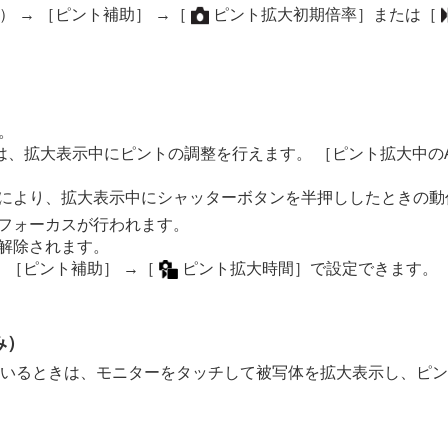
） →
［ピント補助］
→
［
ピント拡大初期倍率］
または
［
。
）
は、拡大表示中にピントの調整を行えます。
［ピント拡大中の
）
により、拡大表示中にシャッターボタンを半押ししたときの動
）
フォーカスが行われます。
解除されます。
→
［ピント補助］
→
［
ピント拡大時間］
で設定できます。
み）
いるときは、モニターをタッチして被写体を拡大表示し、ピン