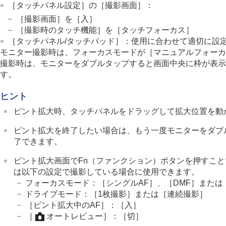
［タッチパネル設定］
の
［撮影画面］
：
AFアシスト
［撮影画面］
を
［入］
AF/MF切換
［撮影時のタッチ機能］
を
［タッチフォーカス］
フルタイムDMF
［タッチパネル/タッチパッド］
：使用に合わせて適切に設
シャッター半押しAF
モニター撮影時は、フォーカスモードが
［マニュアルフォーカ
AFオン
撮影時は、モニターをダブルタップすると画面中央に枠が表示
す。
フォーカスホールド
AF-S時の優先設定
ヒント
AF-C時の優先設定
ピント拡大時、タッチパネルをドラッグして拡大位置を動
AF補助光
AF時の絞り駆動
ピント拡大を終了したい場合は、もう一度モニターをダブ
了できます。
プリセットフォーカス/ズーム
ピント拡大中のAF
ピント拡大画面でFn（ファンクション）ボタンを押すこ
MF時自動ピント拡大
は以下の設定で撮影している場合に使用できます。
フォーカスモード：
［シングルAF］
、
［DMF］
または
ピント拡大
ドライブモード：
［1枚撮影］
または
［連続撮影］
ピント拡大時間
（静止画/動画）
［ピント拡大中のAF］
：
［入］
ピント拡大初期倍率
（静止画）
［
オートレビュー］
：
［切］