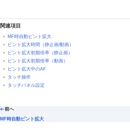
ピント拡大初期倍率
（動画）
フォーカスマップ
ピーキング表示
関連項目
露出/測光を調整する
MF時自動ピント拡大
ISO感度を選ぶ
ピント拡大時間
（静止画/動画）
ホワイトバランス
ピント拡大初期倍率
（静止画）
Log撮影の設定
ピント拡大初期倍率
（動画）
画像に効果を加える
ピント拡大中のAF
ドライブモードを使う（連写/セルフタイ
タッチ操作
セルフタイマー
（動画）
タッチパネル設定
インターバル撮影機能
より高画質の静止画を撮影する
画質や記録形式を設定する
前へ
タッチ機能を使う
MF時自動ピント拡大
シャッターの設定
ズームする